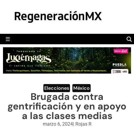
MÉXICO
POLÍTICA
MUNDO
☰
RegeneraciónMX
Sitio de noticias libre e independiente
CAMALEÓN
OPINIÓN
DEPORTES
ENGLISH SECTION
Elecciones
,
México
Brugada contra
VIDEOS
gentrificación y en apoyo
a las clases medias
marzo 6, 2024
|
Rojas R