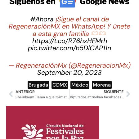
#Ahora
¡Sigue el canal de
RegeneraciónMX en WhatsApp! Y únete
a esta gran familia
https://t.co/R76hxHFMrh
pic.twitter.com/h5DlCAP11n
— RegeneraciónMx (@RegeneracionMx)
September 20, 2023
Brugada
,
CDMX
,
México
,
Morena
ANTERIOR
SIGUIENTE
Sheinbaum llama a que ministros y jueces sean electos por el pueblo
Diputados aprueban facultades a Secretaría del Trabajo contra acoso