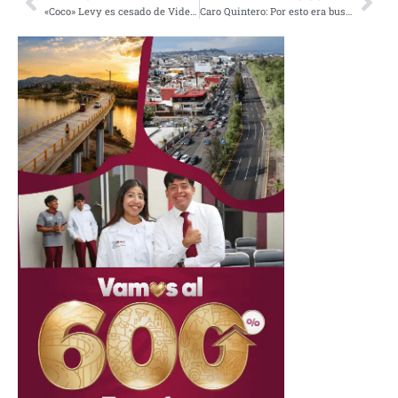
«Coco» Levy es cesado de Videocine tras denuncias de acoso sexual
Caro Quintero: Por esto era buscado el llamado “Narco de Narcos”