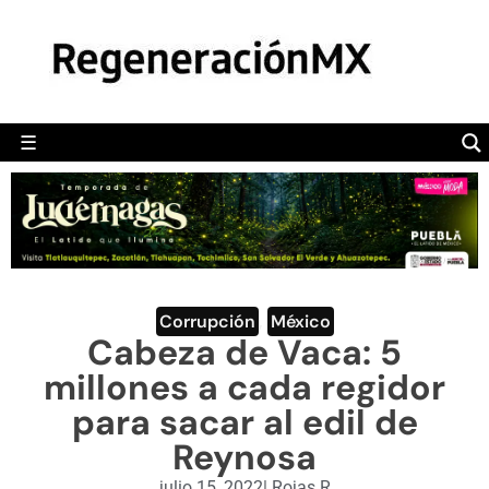
MÉXICO
POLÍTICA
MUNDO
☰
RegeneraciónMX
Sitio de noticias libre e independiente
CAMALEÓN
OPINIÓN
DEPORTES
ENGLISH SECTION
Corrupción
,
México
Cabeza de Vaca: 5
VIDEOS
millones a cada regidor
para sacar al edil de
Reynosa
julio 15, 2022
|
Rojas R