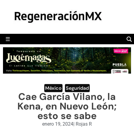
MÉXICO
POLÍTICA
MUNDO
☰
RegeneraciónMX
Sitio de noticias libre e independiente
CAMALEÓN
OPINIÓN
DEPORTES
ENGLISH SECTION
México
,
Seguridad
Cae García Vilano, la
VIDEOS
Kena, en Nuevo León;
esto se sabe
enero 19, 2024
|
Rojas R