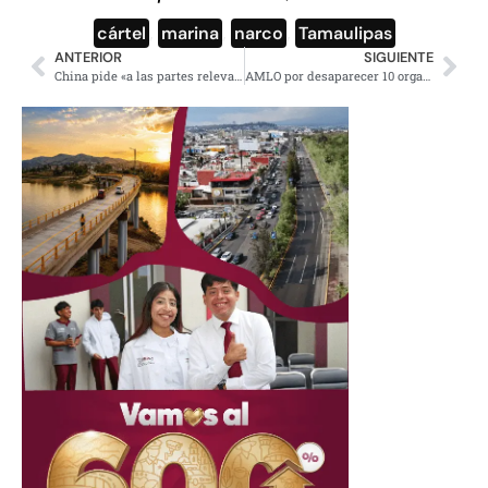
cártel
,
marina
,
narco
,
Tamaulipas
ANTERIOR
SIGUIENTE
China pide «a las partes relevantes» garantizar paso por el Mar Rojo
AMLO por desaparecer 10 organismos autónomos, no incluye CNDH