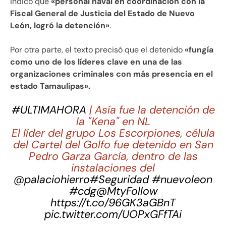
indicó que
«personal naval en coordinación con la
Fiscal General de Justicia del Estado de Nuevo
León, logró la detención»
.
Por otra parte, el texto precisó que el detenido
«fungía
como uno de los líderes clave en una de las
organizaciones criminales con más presencia en el
estado Tamaulipas».
#ULTIMAHORA
| Asía fue la detención de
la "Kena" en NL
El líder del grupo Los Escorpiones, célula
del Cartel del Golfo fue detenido en San
Pedro Garza García, dentro de las
instalaciones del
@palaciohierro
#Seguridad
#nuevoleon
#cdg
@MtyFollow
https://t.co/96GK3aGBnT
pic.twitter.com/UOPxGFfTAi