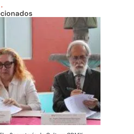
 »
acionados