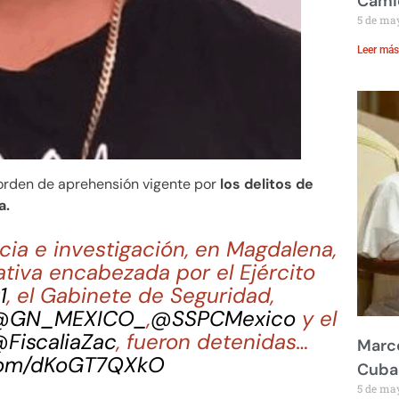
Cami
5 de ma
Leer más
 orden de aprehensión vigente por
los delitos de
a.
cia e investigación, en Magdalena,
ativa encabezada por el Ejército
1
, el Gabinete de Seguridad,
@GN_MEXICO_
,
@SSPCMexico
y el
FiscaliaZac
, fueron detenidas…
Marco
.com/dKoGT7QXkO
Cuba
5 de ma