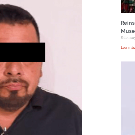
Reins
Muse
5 de ma
Leer más