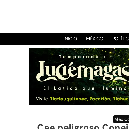
INICIO
MÉXICO
POLÍTI
Méxic
Cae peligroso Conej