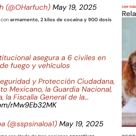
ch (@OHarfuch)
May 19, 2025
Leer más
Rel
n con
armamento, 2 kilos de cocaína y 900 dosis
titucional asegura a 6 civiles en
de fuego y vehículos
Seguridad y Protección Ciudadana,
to Mexicano, la Guardia Nacional,
, la Fiscalía General de la…
.com/rMw9Eb32MK
oa (@sspsinaloa1)
May 19, 2025