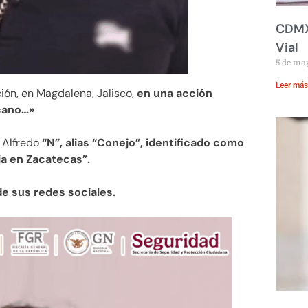
CDMX:
Vial
5 de ma
Leer más
ción, en Magdalena, Jalisco,
en una acción
icano…»
s Alfredo
“N”, alias “Conejo”, identificado como
ia en Zacatecas”.
e sus redes sociales.