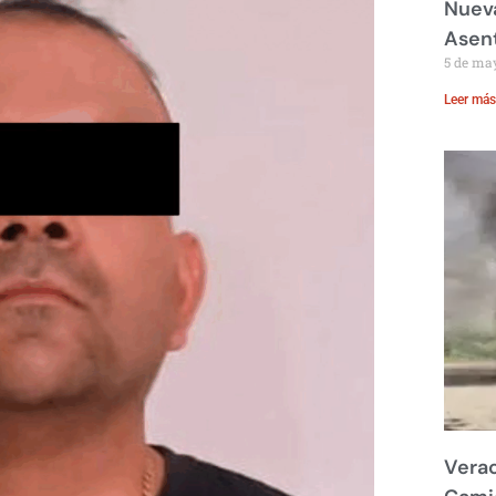
Nueva
Asent
5 de ma
Leer más
Verac