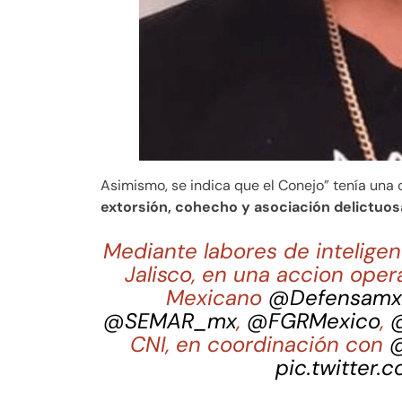
Asimismo, se indica que el Conejo” tenía una
extorsión, cohecho y asociación delictuos
Mediante labores de inteligen
Jalisco, en una accion oper
Mexicano
@Defensamx
@SEMAR_mx
,
@FGRMexico
,
CNI, en coordinación con
@
pic.twitter