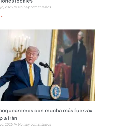
iones locales
yo, 2026
No hay comentarios
 »
 noquearemos con mucha más fuerza»:
 a Irán
yo, 2026
No hay comentarios