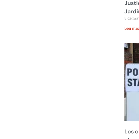
Justi
Jardi
8 de ma
Leer más
Los c