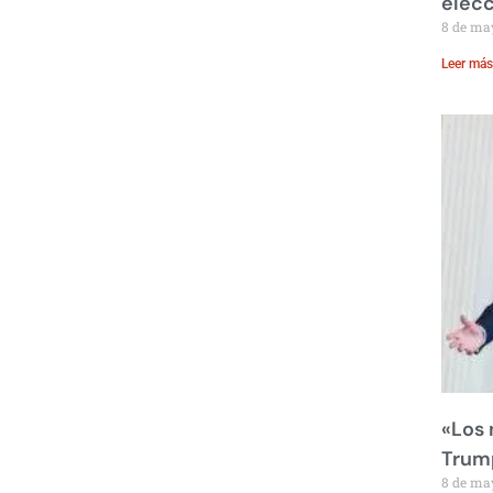
elecc
8 de ma
Leer más
«Los
Trump
8 de ma