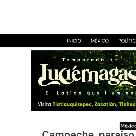
INICIO
MÉXICO
POLÍTI
Méxic
Campeche, paraíso 