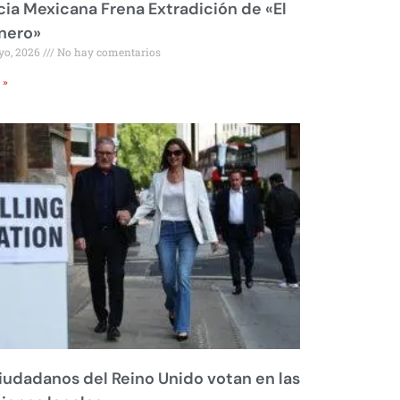
cia Mexicana Frena Extradición de «El
nero»
yo, 2026
No hay comentarios
 »
iudadanos del Reino Unido votan en las