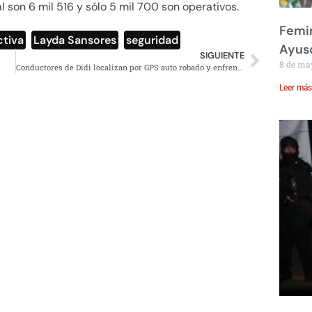
l son 6 mil 516 y sólo 5 mil 700 son operativos.
Femin
ctiva
,
Layda Sansores
,
seguridad
Ayus
SIGUIENTE
8 de ma
Conductores de Didi localizan por GPS auto robado y enfrentan a ladrones
Leer más