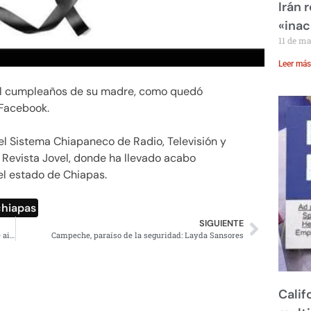
Irán 
«inac
11 de m
Leer más
ó el cumpleaños de su madre, como quedó
 Facebook.
el Sistema Chiapaneco de Radio, Televisión y
 Revista Jovel, donde ha llevado acabo
el estado de Chiapas.
chiapas
SIGUIENTE
Enfermero asesinó a cuatro pacientes con inyecciones de aire
Campeche, paraíso de la seguridad: Layda Sansores
Calif