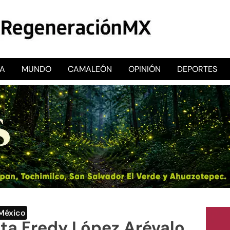
CA
MUNDO
CAMALEÓN
OPINIÓN
DEPORTES
RegeneraciónMX
Sitio de noticias libre e independiente
México
sta Fredy López Arévalo