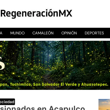
CA
MUNDO
CAMALEÓN
OPINIÓN
DEPORTES
RegeneraciónMX
Sitio de noticias libre e independiente
ociedad
lesionados en Acapulco