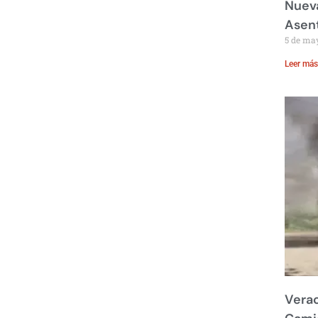
Nueva
Asent
5 de ma
Leer más
Verac