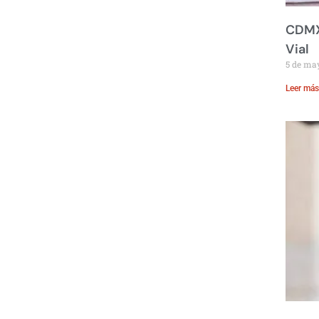
CDMX:
Vial
5 de ma
Leer más