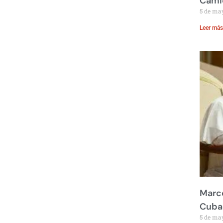
Cami
5 de ma
Leer más
Marco
Cuba
5 de ma