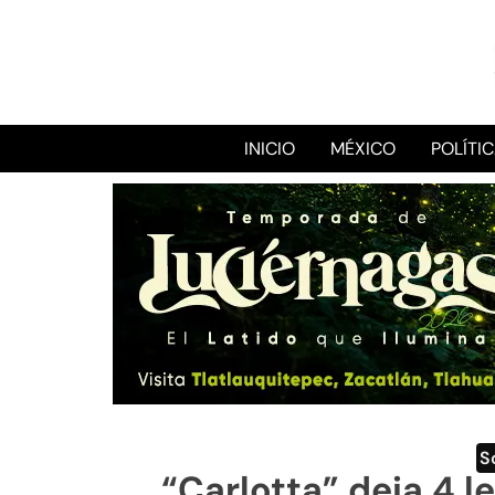
INICIO
MÉXICO
POLÍTI
S
“Carlotta” deja 4 