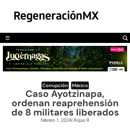
MÉXICO
POLÍTICA
MUNDO
☰
RegeneraciónMX
Sitio de noticias libre e independiente
CAMALEÓN
OPINIÓN
DEPORTES
ENGLISH SECTION
Corrupción
,
México
Caso Ayotzinapa,
VIDEOS
ordenan reaprehensión
de 8 militares liberados
febrero 1, 2024
|
Rojas R