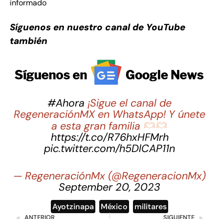
informado
Síguenos en nuestro canal de YouTube
también
#Ahora
¡Sigue el canal de
RegeneraciónMX en WhatsApp! Y únete
a esta gran familia
https://t.co/R76hxHFMrh
pic.twitter.com/h5DlCAP11n
— RegeneraciónMx (@RegeneracionMx)
September 20, 2023
Ayotzinapa
,
México
,
militares
ANTERIOR
SIGUIENTE