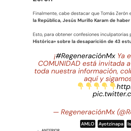
Finalmente, cabe destacar que Tomás Zerón e
la República, Jesús Murillo Karam de haber
Esto, para obtener confesiones inculpatorias 
Histórica» sobre la desaparición de 43 es
¡
#RegeneraciónMx
Ya e
COMUNIDAD está invitada a 
toda nuestra información, co
aquí y sigamos
http
pic.twitter
— RegeneraciónMx (@R
AMLO
,
Ayotzinapa
,
I
ANTERIOR