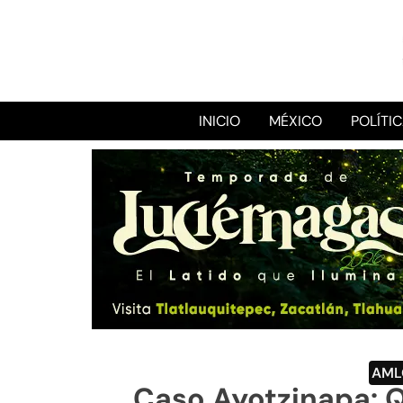
INICIO
MÉXICO
POLÍTI
AML
Caso Ayotzinapa: Q