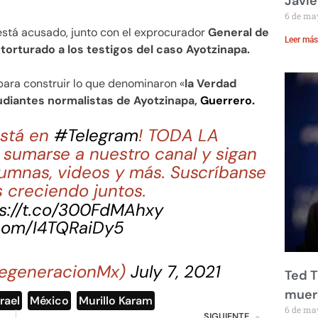
Javie
6 de ma
stá acusado, junto con el exprocurador
General de
Leer más
 torturado a los testigos del caso Ayotzinapa.
para construir lo que denominaron «
la Verdad
tudiantes normalistas de Ayotzinapa,
Guerrero.
stá en
#Telegram
! TODA LA
sumarse a nuestro canal y sigan
lumnas, videos y más. Suscríbanse
 creciendo juntos.
s://t.co/300FdMAhxy
.com/I4TQRaiDy5
egeneracionMx)
July 7, 2021
Ted T
muere
srael
,
México
,
Murillo Karam
6 de ma
SIGUIENTE