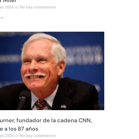
r Milei
yo, 2026
No hay comentarios
 »
urner, fundador de la cadena CNN,
 a los 87 años
yo, 2026
No hay comentarios