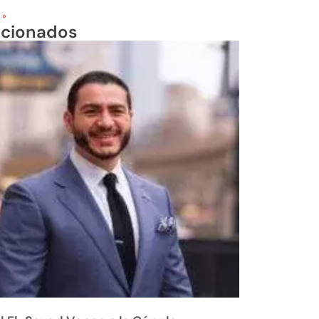
 »
acionados