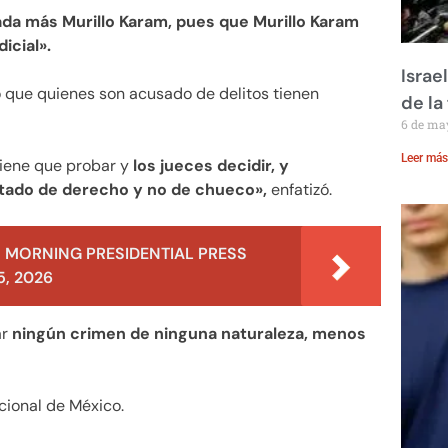
ada más Murillo Karam, pues que Murillo Karam
icial».
Israe
ó que quienes son acusado de delitos tienen
de la 
6 de ma
Leer más
tiene que probar y
los jueces decidir, y
stado de derecho y no de chueco»,
enfatizó.
 MORNING PRESIDENTIAL PRESS
, 2026
ar
ningún crimen de ninguna naturaleza, menos
cional de México.