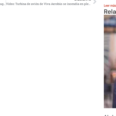
Maribel Domínguez rompe el silencio; niega que acosó a jugadoras
Video: Turbina de avión de Viva Aerobús se incendia en pleno vuelo y causa pánico entre pasajeros
Leer más
Rel