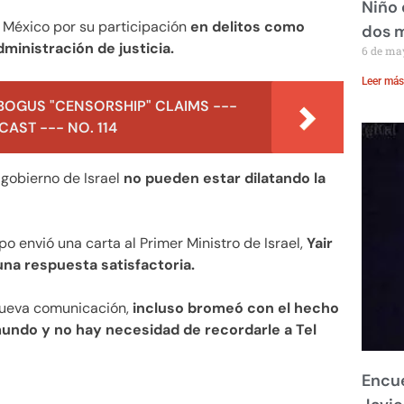
Niño 
 México por su participación
en delitos como
dos 
dministración de justicia.
6 de ma
Leer más
BOGUS "CENSORSHIP" CLAIMS ---
AST --- NO. 114
gobierno de Israel
no pueden estar dilatando la
 envió una carta al Primer Ministro de Israel,
Yair
una respuesta satisfactoria.
nueva comunicación,
incluso bromeó con el hecho
mundo y no hay necesidad de recordarle a Tel
Encue