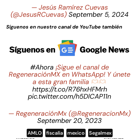
— Jesús Ramírez Cuevas
(@JesusRCuevas)
September 5, 2024
Síguenos en nuestro canal de YouTube también
#Ahora
¡Sigue el canal de
RegeneraciónMX en WhatsApp! Y únete
a esta gran familia
https://t.co/R76hxHFMrh
pic.twitter.com/h5DlCAP11n
— RegeneraciónMx (@RegeneracionMx)
September 20, 2023
AMLO
,
fiscalía
,
mexico
,
Segalmex