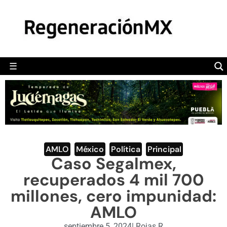
MÉXICO
POLÍTICA
MUNDO
☰
RegeneraciónMX
Sitio de noticias libre e independiente
CAMALEÓN
OPINIÓN
DEPORTES
ENGLISH SECTION
AMLO
,
México
,
Política
,
Principal
Caso Segalmex,
VIDEOS
recuperados 4 mil 700
millones, cero impunidad:
AMLO
septiembre 5, 2024
|
Rojas R