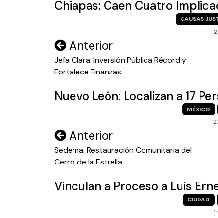
Chiapas: Caen Cuatro Implica
CAUSAS JUS
2
Navegación
Anterior
de
Jefa Clara: Inversión Pública Récord y
Fortalece Finanzas
entradas
Nuevo León: Localizan a 17 P
MÉXICO
2
Navegación
Anterior
de
Sedema: Restauración Comunitaria del
Cerro de la Estrella
entradas
Vinculan a Proceso a Luis Ern
CIUDAD
1