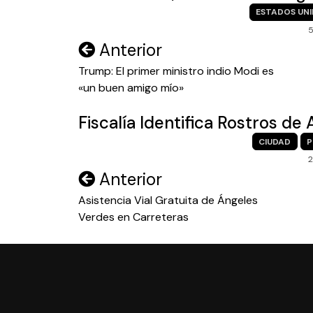
ESTADOS UN
5
Navegación
Anterior
de
Trump: El primer ministro indio Modi es
«un buen amigo mío»
entradas
Fiscalía Identifica Rostros d
CIUDAD
P
Navegación
Anterior
de
Asistencia Vial Gratuita de Ángeles
Verdes en Carreteras
entradas