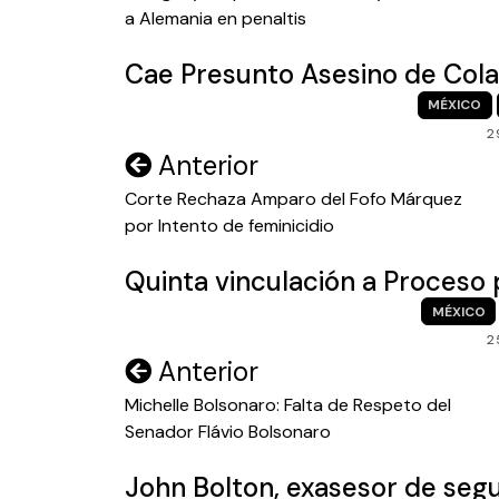
a Alemania en penaltis
entradas
Cae Presunto Asesino de Col
MÉXICO
2
Navegación
Anterior
de
Corte Rechaza Amparo del Fofo Márquez
por Intento de feminicidio
entradas
Quinta vinculación a Proceso
MÉXICO
2
Navegación
Anterior
de
Michelle Bolsonaro: Falta de Respeto del
Senador Flávio Bolsonaro
entradas
John Bolton, exasesor de segu