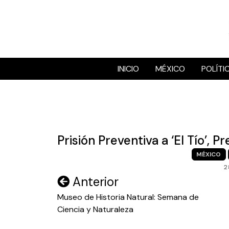
Skip
to
content
INICIO
MÉXICO
POLÍTI
Prisión Preventiva a ‘El Tío’,
MÉXICO
2
Navegación
Anterior
de
Museo de Historia Natural: Semana de
Ciencia y Naturaleza
entradas