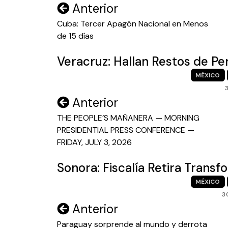
Navegación
Anterior
de
Cuba: Tercer Apagón Nacional en Menos
de 15 días
entradas
Veracruz: Hallan Restos de P
MÉXICO
Navegación
Anterior
de
THE PEOPLE’S MAÑANERA — MORNING
PRESIDENTIAL PRESS CONFERENCE —
entradas
FRIDAY, JULY 3, 2026
Sonora: Fiscalía Retira Trans
MÉXICO
3
Navegación
Anterior
de
Paraguay sorprende al mundo y derrota