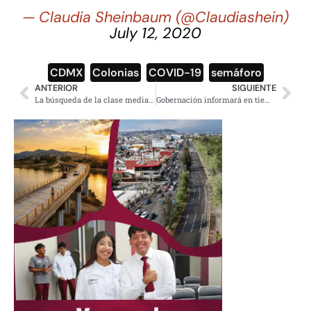
— Claudia Sheinbaum (@Claudiashein)
July 12, 2020
CDMX
,
Colonias
,
COVID-19
,
semáforo
ANTERIOR
SIGUIENTE
La búsqueda de la clase media (o del espejismo de la comodidad)
Gobernación informará en tiempo real el número de desaparecidos