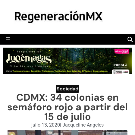
MÉXICO
POLÍTICA
MUNDO
☰
RegeneraciónMX
Sitio de noticias libre e independiente
CAMALEÓN
OPINIÓN
DEPORTES
ENGLISH SECTION
Sociedad
CDMX: 34 colonias en
VIDEOS
semáforo rojo a partir del
15 de julio
julio 13, 2020
|
Jacqueline Angeles