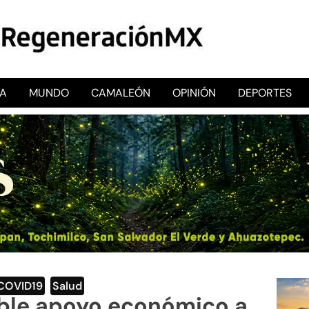
CA
MUNDO
CAMALEÓN
OPINIÓN
DEPORTES
RegeneraciónMX
Sitio de noticias libre e independiente
COVID19
,
Salud
ble apoyo económico a