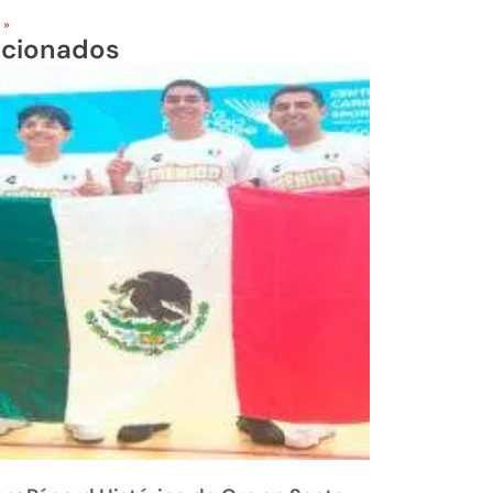
 »
acionados