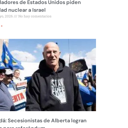
ladores de Estados Unidos piden
dad nuclear a Israel
yo, 2026
No hay comentarios
 »
á: Secesionistas de Alberta logran