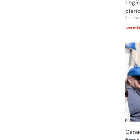
Legis
clari
7 de ma
Leer más
Canad