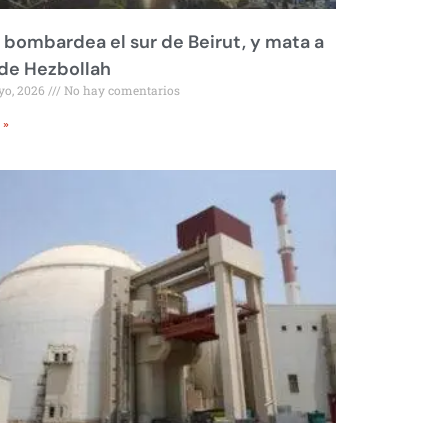
l bombardea el sur de Beirut, y mata a
 de Hezbollah
yo, 2026
No hay comentarios
 »