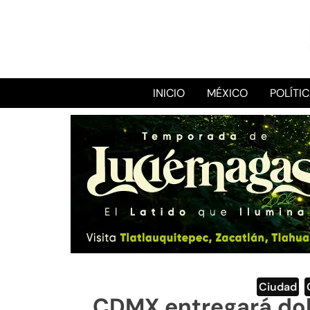
INICIO
MÉXICO
POLÍTI
Ciudad
,
CDMX entregará do