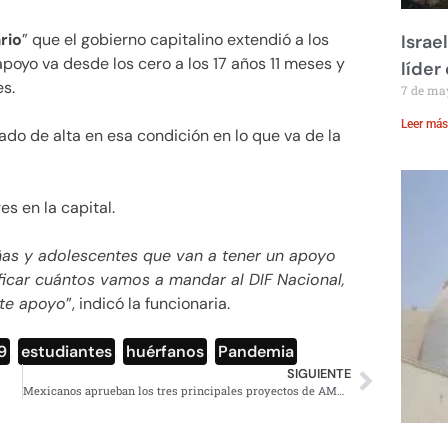
rio
” que el gobierno capitalino extendió a los
Israe
poyo va desde los cero a los 17 años 11 meses y
líder
s.
7 de ma
Leer más
do de alta en esa condición en lo que va de la
es en la capital.
ñas y adolescentes que van a tener un apoyo
ificar cuántos vamos a mandar al DIF Nacional,
ste apoyo
”, indicó la funcionaria.
9
,
estudiantes
,
huérfanos
,
Pandemia
SIGUIENTE
Mexicanos aprueban los tres principales proyectos de AMLO: Buendía y Laredo