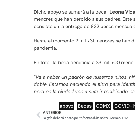
Dicho apoyo se sumará a la beca “
Leona Vica
menores que han perdido a sus padres. Este a
consiste en la entrega de 832 pesos mensuale
Hasta el momento 2 mil 731 menores se han da
pandemia.
En total, la beca beneficia a 33 mil 500 menor
“
Va a haber un padrón de nuestros niños, ni
doble. Estamos haciendo el filtro para ident
pero en la ciudad van a seguir recibiendo e
apoyo
,
Becas
,
CDMX
,
COVID-1
ANTERIOR
Segob deberá entregar información sobre Atenco: INAI