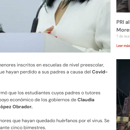
PRI a
Moren
7 de ma
Leer más
enores inscritos en escuelas de nivel preescolar,
e hayan perdido a sus padres a causa del
Covid-
rmó que los estudiantes cuyos padres o tutores
apoyo económico de los gobiernos de
Claudia
ópez Obrador.
enores que hayan quedado huérfanos por el virus. Se
ante cinco bimestres.