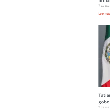
firma
7 de ma
Leer más
Tatia
gobe
7 de ma