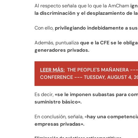
Al respecto señala que lo que la AmCham
ign
la discriminación y el desplazamiento de la
Con ello,
privilegiando indebidamente a su
Además, puntualiza
que e la CFE se le oblig
generadores privados.
LEER MÁS:
THE PEOPLE'S MAÑANERA ---
CONFERENCE --- TUESDAY, AUGUST 4, 2
Es decir,
«se le imponen subastas para comp
suministro básico».
En conclusión, señala, «
hay una competencia
empresas privadas».