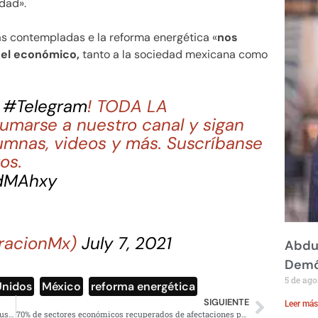
idad».
as contempladas e la reforma energética «
nos
 el económico,
tanto a la sociedad mexicana como
n
#Telegram
! TODA LA
marse a nuestro canal y sigan
umnas, videos y más. Suscríbanse
os.
FdMAhxy
racionMx)
July 7, 2021
Abdul
Demó
5 de ago
Unidos
,
México
,
reforma energética
SIGUIENTE
Leer más
Motín en prisión de Acapulco; reclusos piden respeto a sus derechos humanos
70% de sectores económicos recuperados de afectaciones por pandemia