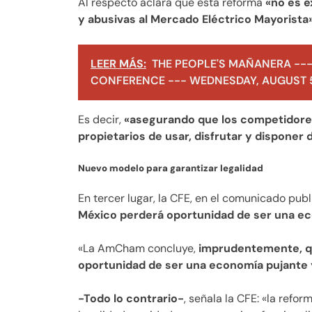
Al respecto aclara que esta reforma
«no es e
y abusivas al Mercado Eléctrico Mayorista»
LEER MÁS:
THE PEOPLE'S MAÑANERA ---
CONFERENCE --- WEDNESDAY, AUGUST 5
Es decir,
«asegurando que los competidore
propietarios de usar, disfrutar y disponer
Nuevo modelo para garantizar legalidad
En tercer lugar, la CFE, en el comunicado pub
México perderá oportunidad de ser una e
«La AmCham concluye,
imprudentemente, qu
oportunidad de ser una economía pujante 
-Todo lo contrario-
, señala la CFE: «la ref