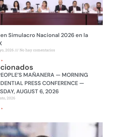
 en Simulacro Nacional 2026 en la
X
yo, 2026
No hay comentarios
 »
acionados
PEOPLE’S MAÑANERA — MORNING
IDENTIAL PRESS CONFERENCE —
SDAY, AUGUST 6, 2026
sto, 2026
 »