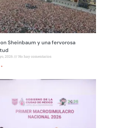
on Sheinbaum y una fervorosa
itud
yo, 2026
No hay comentarios
 »