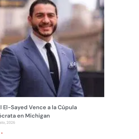
 El-Sayed Vence a la Cúpula
crata en Michigan
sto, 2026
 »