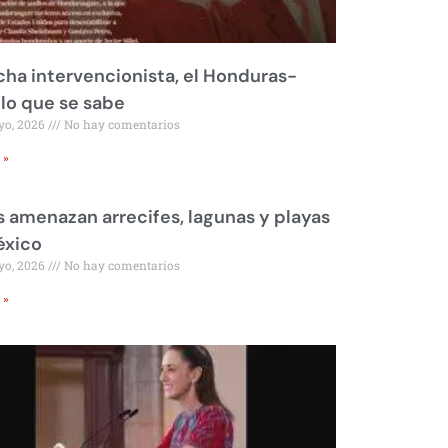
ha intervencionista, el Honduras-
 lo que se sabe
yo, 2026
No hay comentarios
 »
 amenazan arrecifes, lagunas y playas
éxico
yo, 2026
No hay comentarios
 »