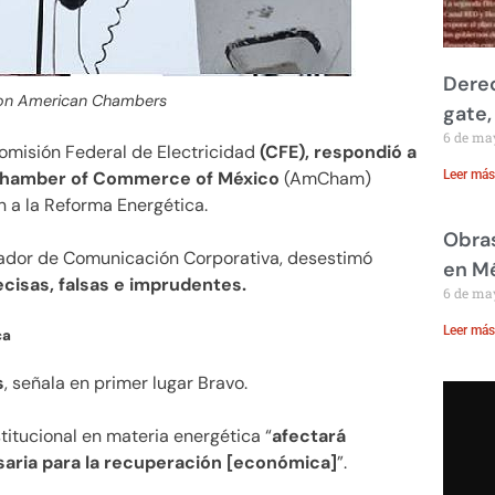
Derec
on American Chambers
gate,
6 de ma
Comisión Federal de Electricidad
(CFE), respondió a
 Chamber of Commerce of México
(AmCham)
Leer más
n a la Reforma Energética.
Obras
inador de Comunicación Corporativa, desestimó
en M
cisas, falsas e imprudentes.
6 de ma
Leer más
ca
s
, señala en primer lugar Bravo.
itucional en materia energética “
afectará
saria para la recuperación [económica]
”.