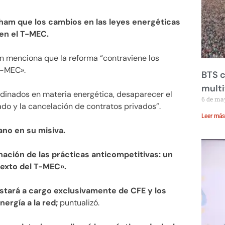
ham que los cambios en las leyes energéticas
en el T-MEC.
ín menciona que la reforma “contraviene los
T-MEC».
BTS c
mult
rdinados en materia energética, desaparecer el
6 de ma
o y la cancelación de contratos privados”.
Leer más
ano en su misiva.
nación de las prácticas anticompetitivas: un
exto del T-MEC».
estará a cargo exclusivamente de CFE y los
ergía a la red;
puntualizó.