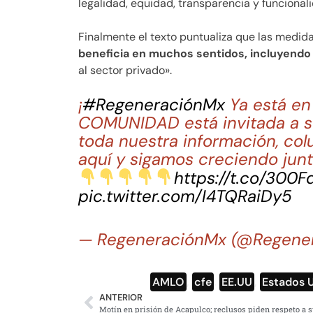
legalidad, equidad, transparencia y funcional
Finalmente el texto puntualiza que las medid
beneficia en muchos sentidos, incluyendo
al sector privado».
¡
#RegeneraciónMx
Ya está e
COMUNIDAD está invitada a su
toda nuestra información, col
aquí y sigamos creciendo junt
https://t.co/300
pic.twitter.com/I4TQRaiDy5
— RegeneraciónMx (@Regene
AMLO
,
cfe
,
EE.UU
,
Estados 
ANTERIOR