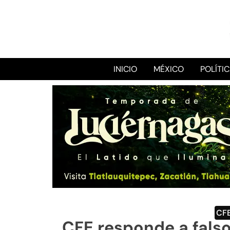
INICIO
MÉXICO
POLÍTI
CF
CFE responde a fals