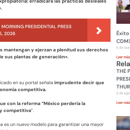
xpropiatoria: erradicará las prácticas desleales
.
 MORNING PRESIDENTIAL PRESS
Éxito
, 2026
CDM
6 de ma
s mantengan y ejerzan a plenitud sus derechos
 de sus plantas de generación».
Leer más
Rel
THE 
PRES
licado en su portal señala
imprudente decir que
THUR
conomía competitiva.
6 de ago
e con la reforma “México perdería la
Leer más
y competitiva
”.
orma es un nuevo modelo para garantizar una mayor