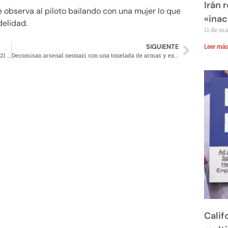
Irán 
 observa al piloto bailando con una mujer lo que
«inac
delidad.
11 de m
SIGUIENTE
Leer más
Trump, Zedillo, Fox, Creel, intereses en Calica; pide mil 521 millones USD
Decomisan arsenal neonazi con una tonelada de armas y explosivos
Calif