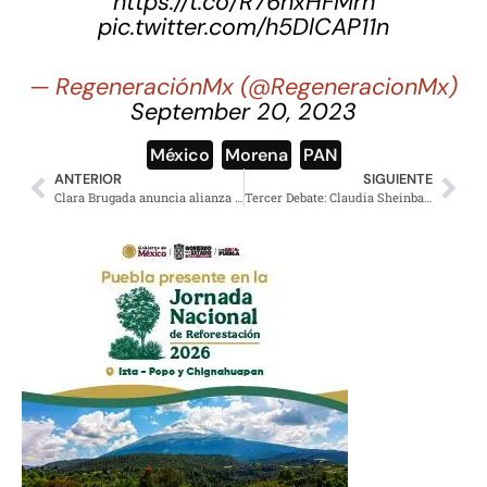
https://t.co/R76hxHFMrh
pic.twitter.com/h5DlCAP11n
— RegeneraciónMx (@RegeneracionMx)
September 20, 2023
México
,
Morena
,
PAN
ANTERIOR
SIGUIENTE
Clara Brugada anuncia alianza con notarios para lograr escrituración masiva en la CDMX
Tercer Debate: Claudia Sheinbaum va por la evolución de la política social para el bienestar; oposición desesperada