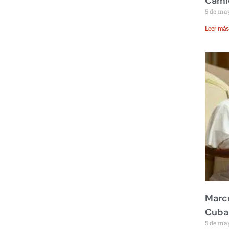
Cami
5 de ma
Leer más
Marco
Cuba
5 de ma