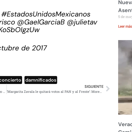
Nueva
Asent
#EstadosUnidosMexicanos
5 de ma
risco
@GaelGarciaB
@julietav
Leer más
m/KoSbOIgzUw
ctubre de 2017
concierto
,
damnificados
SIGUIENTE
Pese a tragedia por sismos Mancera renunciará a su cargo e irá por la Presidencia
‘Margarita Zavala le quitará votos al PAN y al Frente’: Moreno Valle
Verac