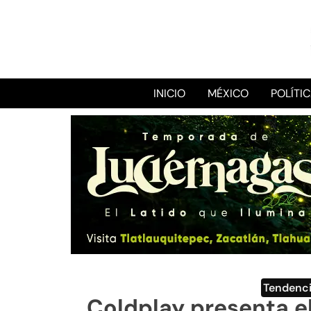
INICIO
MÉXICO
POLÍTI
Tendenc
Coldplay presenta el 