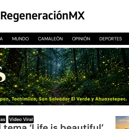
CA
MUNDO
CAMALEÓN
OPINIÓN
DEPORTES
RegeneraciónMX
Sitio de noticias libre e independiente
ias
,
Video Viral
tema ‘Life is beautiful’,