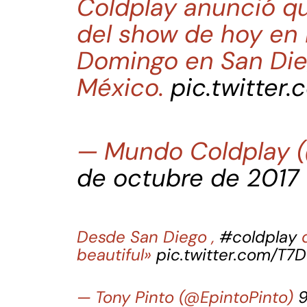
Coldplay anunció qu
del show de hoy en 
Domingo en San Die
México.
pic.twitter
— Mundo Coldplay 
de octubre de 2017
Desde San Diego ,
#coldplay
d
beautiful»
pic.twitter.com/T
— Tony Pinto (@EpintoPinto)
9