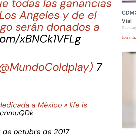
e todas las ganancias
Los Angeles y de el
CDMX:
Vial
go serán donados a
5 de ma
.com/xBNCk1VFLg
Leer más
(@MundoColdplay)
7
edicada a México » lífe is
7DcnmuQDk
 de octubre de 2017