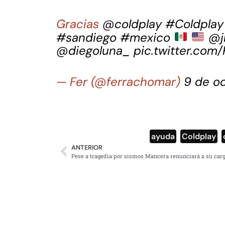
Gracias
@coldplay
#Coldplay
#sandiego
#mexico
@j
@diegoluna_
pic.twitter.co
— Fer (@ferrachomar)
9 de o
ayuda
,
Coldplay
,
ANTERIOR