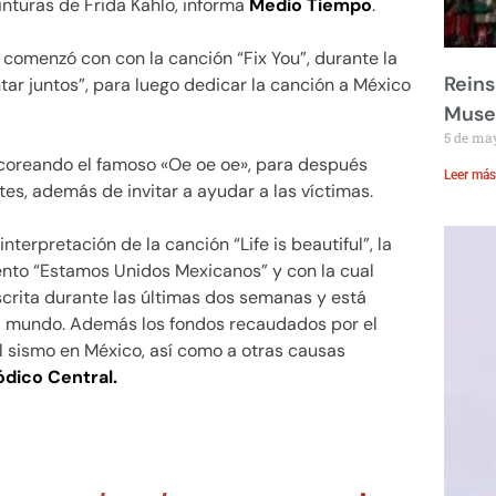
inturas de Frida Kahlo, informa
Medio Tiempo
.
 comenzó con con la canción “Fix You”, durante la
Reins
tar juntos”, para luego dedicar la canción a México
Muse
5 de ma
y coreando el famoso «Oe oe oe», para después
Leer más
tes, además de invitar a ayudar a las víctimas.
terpretación de la canción “Life is beautiful”, la
ento “Estamos Unidos Mexicanos” y con la cual
scrita durante las últimas dos semanas y está
el mundo. Además los fondos recaudados por el
 sismo en México, así como a otras causas
ódico Central.