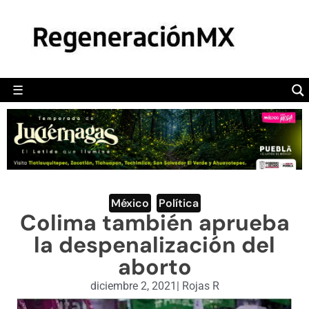
MÉXICO
POLÍTICA
MUNDO
☰
RegeneraciónMX
Sitio de noticias libre e independiente
CAMALEÓN
OPINIÓN
DEPORTES
ENGLISH SECTION
México
,
Política
Colima también aprueba
VIDEOS
la despenalización del
aborto
diciembre 2, 2021
|
Rojas R