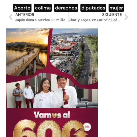
Aborto
,
colima
,
derechos
,
diputados
,
mujer
ANTERIOR
SIGUIENTE
Japón dona a México 5.6 millones de dólares en equipo médico ante Covid
Charly López, ex Garibaldi, admite que sí convivió con ‘La Barbie’ cómo señaló Anabel Hernández