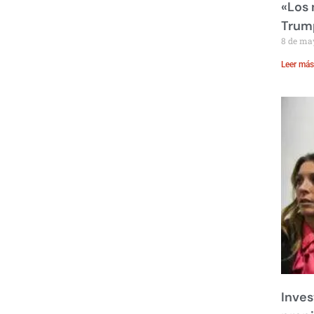
«Los
Trump
8 de ma
Leer más
Inves