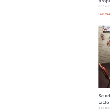
prop
8 de ma
Leer más
Se ad
ciclo
8 de ma