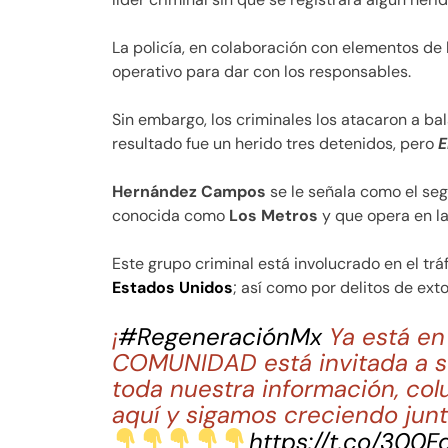
La policía, en colaboración con elementos de
operativo para dar con los responsables.
Sin embargo, los criminales los atacaron a bala
resultado fue un herido tres detenidos, pero
E
Hernández Campos
se le señala como el se
conocida como
Los Metros
y que opera en l
Este grupo criminal está involucrado en el trá
Estados Unidos
; así como por delitos de ext
¡
#RegeneraciónMx
Ya está e
COMUNIDAD está invitada a su
toda nuestra información, col
aquí y sigamos creciendo junt
https://t.co/300