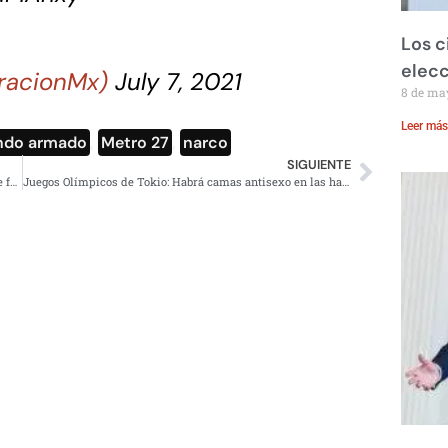
Los c
elecc
racionMx)
July 7, 2021
8 de ma
Leer más
do armado
,
Metro 27
,
narco
SIGUIENTE
Regalan enorme festejo a niño con síndrome de Down que fue discriminado en su graduación
Juegos Olímpicos de Tokio: Habrá camas antisexo en las habitaciones de los atletas