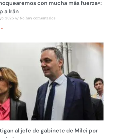
 noquearemos con mucha más fuerza»:
 a Irán
yo, 2026
No hay comentarios
 »
tigan al jefe de gabinete de Milei por