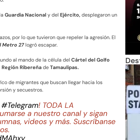
 la
Guardia Nacional
y del
Ejército,
desplegaron un
zos, por lo que tuvieron que repeler la agresión. El
l Metro 27
logró escapar.
Des
gundo al mando de la célula del
Cártel del Golfo
a
Región Ribereña
de
Tamaulipas.
fico de migrantes que buscan llegar hacia los
orsión y secuestros.
n
#Telegram
! TODA LA
marse a nuestro canal y sigan
umnas, videos y más. Suscríbanse
os.
FdMAhxy