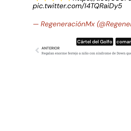
pic.twitter.com/I4TQRaiDy5
— RegeneraciónMx (@Regene
Cártel del Golfo
,
coman
ANTERIOR