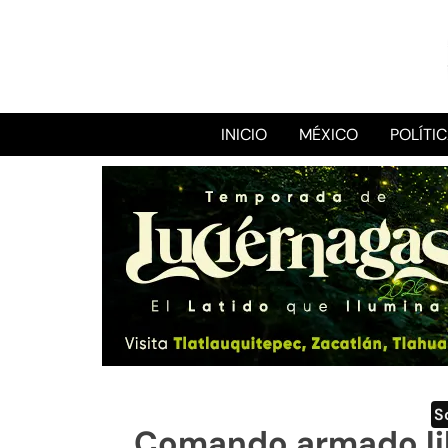
INICIO
MÉXICO
POLÍTI
S
Comando armado libe