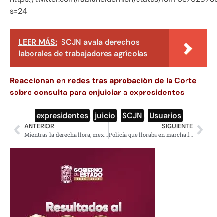
s=24
LEER MÁS:
SCJN avala derechos
laborales de trabajadores agrícolas
Reaccionan en redes tras aprobación de la Corte
sobre consulta para enjuiciar a expresidentes
expresidentes
,
juicio
,
SCJN
,
Usuarios
ANTERIOR
SIGUIENTE
Mientras la derecha llora, mexicanos celebran decisión de la SCJN
Policía que lloraba en marcha feminista en la CdMx da su versión