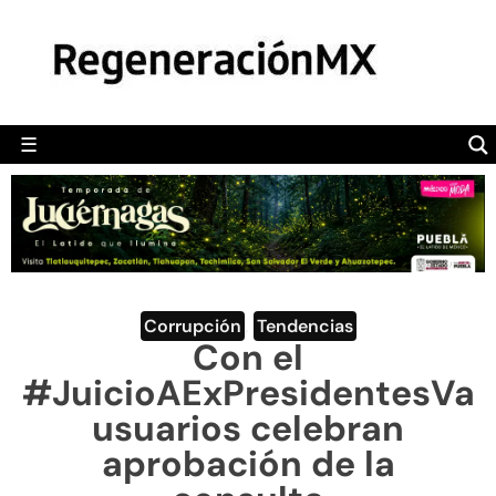
MÉXICO
POLÍTICA
MUNDO
☰
RegeneraciónMX
Sitio de noticias libre e independiente
CAMALEÓN
OPINIÓN
DEPORTES
ENGLISH SECTION
Corrupción
,
Tendencias
Con el
VIDEOS
#JuicioAExPresidentesVa
usuarios celebran
aprobación de la