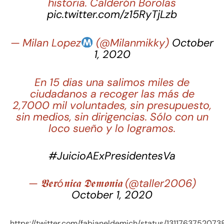
historia. Calderón Borolas
pic.twitter.com/z15RyTjLzb
— Milan Lopez
(@Milanmikky)
October
1, 2020
En 15 dias una salimos miles de
ciudadanos a recoger las más de
2,7000 mil voluntades, sin presupuesto,
sin medios, sin dirigencias. Sólo con un
loco sueño y lo logramos.
#JuicioAExPresidentesVa
— 𝖁𝖊𝖗ó𝖓𝖎𝖈𝖆 𝕯𝖊𝖒𝖔𝖓𝖎𝖆 (@taller2006)
October 1, 2020
https://twitter.com/fabianeldemich/status/131176375207