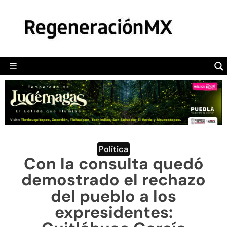
MÉXICO
POLÍTICA
MUNDO
☰
RegeneraciónMX
Sitio de noticias libre e independiente
CAMALEÓN
OPINIÓN
DEPORTES
ENGLISH SECTION
Política
Con la consulta quedó
VIDEOS
demostrado el rechazo
del pueblo a los
expresidentes: