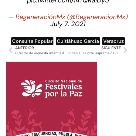
pic.twitter.com/I4TQRaiDy5
— RegeneraciónMx (@RegeneracionMx)
July 7, 2021
Consulta Popular
,
Cuitláhuac García
,
Veracruz
ANTERIOR
SIGUIENTE
Director de orquesta infantil de CDMX es acusado de violación
Piden a la Corte Suprema de Brasil investigar a Bolsonaro