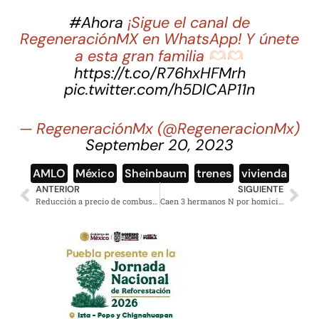
#Ahora
¡Sigue el canal de
RegeneraciónMX en WhatsApp! Y únete
a esta gran familia
https://t.co/R76hxHFMrh
pic.twitter.com/h5DlCAP11n
— RegeneraciónMx (@RegeneracionMx)
September 20, 2023
AMLO
,
México
,
Sheinbaum
,
trenes
,
vivienda
ANTERIOR
SIGUIENTE
Reducción a precio de combustibles, beneficio de rescate a Pemex: AMLO
Caen 3 hermanos N por homicidio, secuestro y drogas en 4 entidades