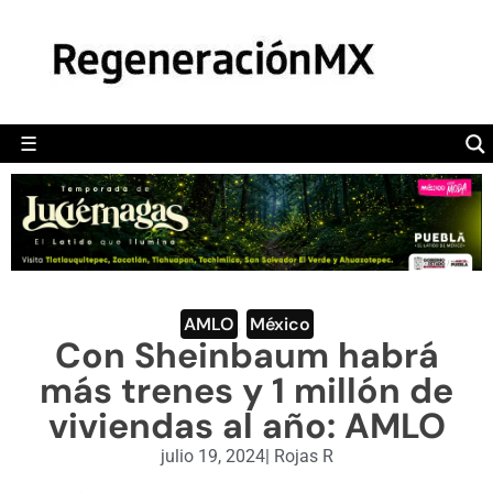
MÉXICO
POLÍTICA
MUNDO
☰
RegeneraciónMX
Sitio de noticias libre e independiente
CAMALEÓN
OPINIÓN
DEPORTES
ENGLISH SECTION
AMLO
,
México
Con Sheinbaum habrá
VIDEOS
más trenes y 1 millón de
viviendas al año: AMLO
julio 19, 2024
|
Rojas R