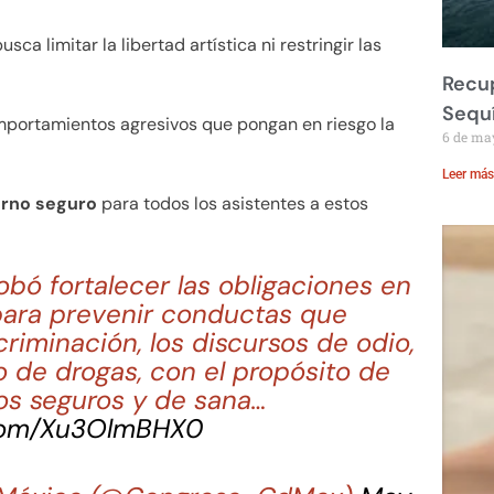
ca limitar la libertad artística ni restringir las
Recup
Sequ
omportamientos agresivos que pongan en riesgo la
6 de ma
Leer más
torno seguro
para todos los asistentes a estos
bó fortalecer las obligaciones en
para prevenir conductas que
criminación, los discursos de odio,
o de drogas, con el propósito de
os seguros y de sana…
.com/Xu3OlmBHX0