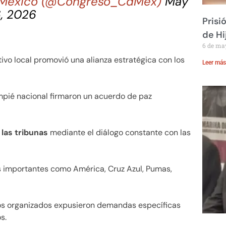
e México (@Congreso_CdMex)
May
, 2026
Prisi
de Hi
6 de ma
ativo local promovió una alianza estratégica con los
Leer más
ompié nacional firmaron un acuerdo de paz
 las tribunas
mediante el diálogo constante con las
s importantes como América, Cruz Azul, Pumas,
dos organizados expusieron demandas específicas
s.