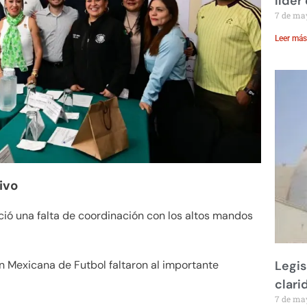
líder
7 de ma
Leer más
ivo
ció una falta de coordinación con los altos mandos
Legis
ón Mexicana de Futbol faltaron al importante
clari
7 de ma