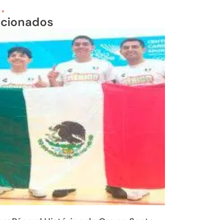
 »
acionados