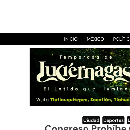
INICIO
MÉXICO
POLÍTI
Ciudad
,
Deportes
,
Congreso Prohíbe 