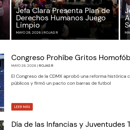
Jefa Clara Presenta Plan de
J
Derechos Humanos Juego
A
Limpio
S
MAYO 28, 2026 |
ROJAS R
MA
Congreso Prohíbe Gritos Homofóbi
MAYO 26, 2026 |
ROJAS R
El Congreso de la CDMX aprobó una reforma histórica c
públicos y firmó un pacto con barras de futbol
LEER MÁS
Día de las Infancias y Juventudes 