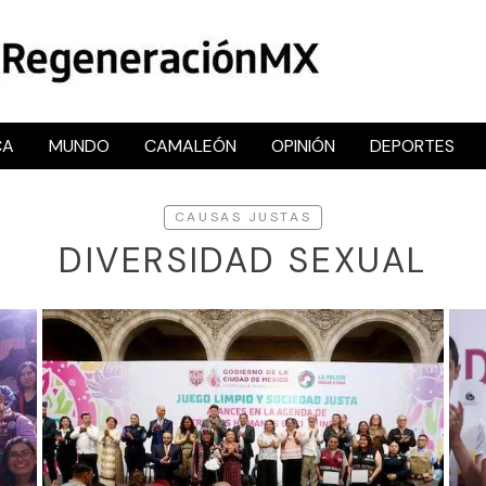
CA
MUNDO
CAMALEÓN
OPINIÓN
DEPORTES
RegeneraciónMX
Sitio de noticias libre e independiente
CAUSAS JUSTAS
DIVERSIDAD SEXUAL