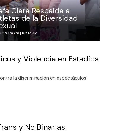
efa Clara Respalda a
tletas de la Diversidad
exual
YO 27, 2026 |
ROJAS R
cos y Violencia en Estadios
ontra la discriminación en espectáculos
Trans y No Binarias