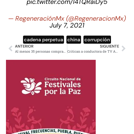
pic.twitter.com/I4TQRaiDy5
— RegeneraciónMx (@RegeneracionMx)
July 7, 2021
cadena perpetua
,
china
,
corrupción
ANTERIOR
SIGUIENTE
Al menos 35 personas compraron su lugar en alcaldías aportando para las campañas
Critican a conductora de TV Azteca por operarse la cara; usuarios la comparan con Lyn May