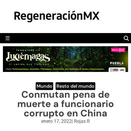
MÉXICO
POLÍTICA
MUNDO
☰
RegeneraciónMX
Sitio de noticias libre e independiente
CAMALEÓN
OPINIÓN
DEPORTES
ENGLISH SECTION
Mundo
,
Resto del mundo
Conmutan pena de
VIDEOS
muerte a funcionario
corrupto en China
enero 17, 2022
|
Rojas R