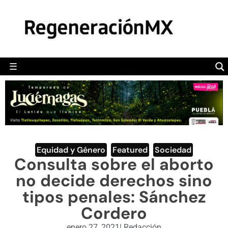
MÉXICO
POLÍTICA
MUNDO
☰
RegeneraciónMX
Sitio de noticias libre e independiente
CAMALEÓN
OPINIÓN
DEPORTES
ENGLISH SECTION
Equidad y Género
,
Featured
,
Sociedad
Consulta sobre el aborto
VIDEOS
no decide derechos sino
tipos penales: Sánchez
Cordero
enero 27, 2021
|
Redacción