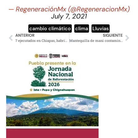
— RegeneraciónMx (@RegeneracionMx)
July 7, 2021
cambio climático
,
clima
,
Lluvias
ANTERIOR
SIGUIENTE
7 ejecutados en Chiapas, habrían sido ultimados por banda guatemalteca
Mantequilla de maní contaminada con salmonela es retirada del mercado