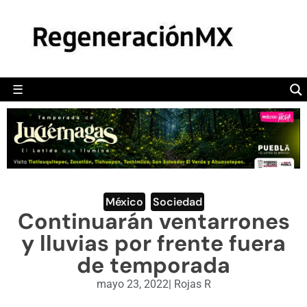
MÉXICO
POLÍTICA
MUNDO
☰
RegeneraciónMX
Sitio de noticias libre e independiente
CAMALEÓN
OPINIÓN
DEPORTES
ENGLISH SECTION
México
,
Sociedad
Continuarán ventarrones
VIDEOS
y lluvias por frente fuera
de temporada
mayo 23, 2022
|
Rojas R