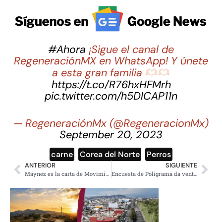
#Ahora
¡Sigue el canal de
RegeneraciónMX en WhatsApp! Y únete
a esta gran familia
https://t.co/R76hxHFMrh
pic.twitter.com/h5DlCAP11n
— RegeneraciónMx (@RegeneracionMx)
September 20, 2023
carne
,
Corea del Norte
,
Perros
ANTERIOR
SIGUIENTE
Máynez es la carta de Movimiento Ciudadano para la Presidencia de México
Encuesta de Poligrama da ventaja a Morena en 6 de las 9 gubernaturas