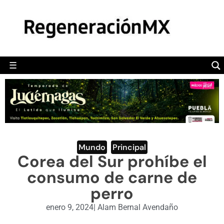
MÉXICO
POLÍTICA
MUNDO
☰
RegeneraciónMX
Sitio de noticias libre e independiente
CAMALEÓN
OPINIÓN
DEPORTES
ENGLISH SECTION
Mundo
,
Principal
Corea del Sur prohíbe el
VIDEOS
consumo de carne de
perro
enero 9, 2024
|
Alam Bernal Avendaño