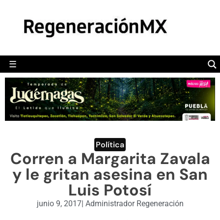
MÉXICO
POLÍTICA
MUNDO
☰
RegeneraciónMX
Sitio de noticias libre e independiente
CAMALEÓN
OPINIÓN
DEPORTES
ENGLISH SECTION
Política
Corren a Margarita Zavala
VIDEOS
y le gritan asesina en San
Luis Potosí
junio 9, 2017
|
Administrador Regeneración