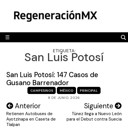
Skip
MÉXICO
to
content
POLÍTICA
MUNDO
☰
RegeneraciónMX
Sitio de noticias libre e independiente
CAMALEÓN
ETIQUETA:
San Luis Potosí
OPINIÓN
DEPORTES
San Luis Potosí: 147 Casos de
ENGLISH SECTION
Gusano Barrenador
CAMPESINOS
MÉXICO
PRINCIPAL
VIDEOS
8 DE JUNIO, 2026
Navegación
Anterior
Siguiente
Retienen Autobuses de
Túnez llega a Nuevo León
de
Ayotzinapa en Caseta de
para el Debut contra Suecia
entradas
Tlalpan