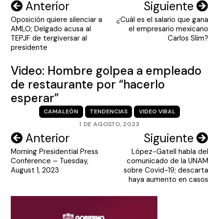
Navegación
Anterior
Siguiente
Oposición quiere silenciar a
¿Cuál es el salario que gana
de
AMLO; Delgado acusa al
el empresario mexicano
entradas
TEPJF de tergiversar al
Carlos Slim?
presidente
Video: Hombre golpea a empleado
de restaurante por “hacerlo
esperar”
CAMALEÓN
TENDENCIAS
VIDEO VIRAL
1 DE AGOSTO, 2023
Navegación
Anterior
Siguiente
Morning Presidential Press
López-Gatell habla del
de
Conference – Tuesday,
comunicado de la UNAM
entradas
August 1, 2023
sobre Covid-19; descarta
haya aumento en casos