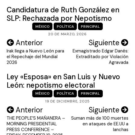
Candidatura de Ruth González en
SLP: Rechazada por Nepotismo
MÉXICO
POLÍTICA
PRINCIPAL
20 DE MARZO, 2026
Navegación
Anterior
Siguiente
Irak llega a Nuevo León para
Exmagistrado Edgar Danés:
de
el Repechaje del Mundial
Extraditado por Violación
entradas
2026
Agravada
Ley «Esposa» en San Luis y Nuevo
León: nepotismo electoral
MÉXICO
POLÍTICA
PRINCIPAL
19 DE DICIEMBRE, 2025
Navegación
Anterior
Siguiente
THE PEOPLE’S MAÑANERA –
Suman más de 100 muertes
de
MORNING PRESIDENTIAL
en ataques de EE.UU a
entradas
PRESS CONFERENCE –
lanchas