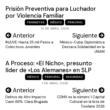
Prisión Preventiva para Luchador
por Violencia Familiar
FEMINISTAS
MÉXICO
PRINCIPAL
10 DE ABRIL, 2026
Navegación
Anterior
Siguiente
INJUVE: Hasta 25 mil Pesos a
México-Cuba: Diplomática
de
Colectivos Juveniles
Destaca Solidaridad en la
entradas
UNAM
A Proceso: «El Nicho», presunto
líder de «Los Alemanes» en SLP
MÉXICO
PRINCIPAL
SEGURIDAD
7 DE ABRIL, 2026
Navegación
Anterior
Siguiente
Delitos de Alto Impacto
CDMX es la número 1 Capital
de
Caen 66%: Clara Brugada
Cultural en la lista de
entradas
Tourlane 2026