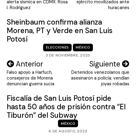
alerta sísmica en CDMX: Rosa
ejército movilizados ante
entradas
I. Rodríguez
huracanes
Sheinbaum confirma alianza
Morena, PT y Verde en San Luis
Potosí
ELECCIONES
MÉXICO
3 DE NOVIEMBRE, 2023
Navegación
Anterior
Siguiente
Falso apoyo a Harfuch,
Detenidos venezolanos que
de
consejeros de Morena
asesinaron a policía; vendían
entradas
denuncian guerra sucia
joyas robadas
Fiscalía de San Luis Potosí pide
hasta 50 años de prisión contra “El
Tiburón” del Subway
MÉXICO
6 DE AGOSTO, 2023