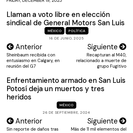
FRIDAY, DECEMBER 19, 2025
Llaman a voto libre en elección
sindical de General Motors San Luis
MÉXICO
POLÍTICA
16 DE JUNIO, 2025
Navegación
Anterior
Siguiente
Sheinbaum recibida con
Recapturan al M40,
de
entusiasmo en Calgary, en
relacionado a muerte de
entradas
reunión del G7
grupo Fugitivo
Enfrentamiento armado en San Luis
Potosí deja un muertos y tres
heridos
MÉXICO
26 DE SEPTIEMBRE, 2024
Navegación
Anterior
Siguiente
Sin reporte de daños tras
Más de 11 mil elementos del
de