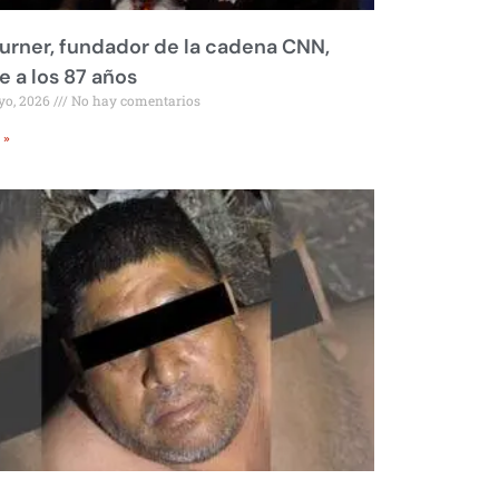
urner, fundador de la cadena CNN,
 a los 87 años
yo, 2026
No hay comentarios
 »