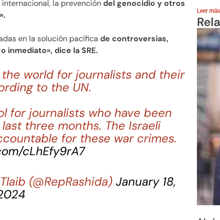
 internacional, la prevención
del genocidio y otros
Leer más
».
Rel
adas en la solución pacífica
de controversias,
o inmediato», dice la SRE.
 the world for journalists and their
cording to the UN.
tol for journalists who have been
 last three months. The Israeli
countable for these war crimes.
.com/cLhEfy9rA7
Tlaib (@RepRashida)
January 18,
2024