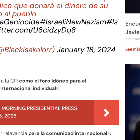
 dice que donará el dinero de su
 al pueblo
aGeniocide
#IsraeliNewNazism
#Is
Encue
witter.com/U6cidzyDq8
Javie
6 de ma
Blackisakolorr)
January 18, 2024
Leer más
 a la CPI
como el foro idóneo para el
nternacional individual».
 MORNING PRESIDENTIAL PRESS
, 2026
or relevancia
para la comunidad internacional»,