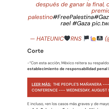
después de ganar la final,
premio
palestino
#FreePalestina
#Gaz
rael
#Gaza
pic.t
— HATEUNIC
RNS
(@
Corte
-“Con esta acción, México reitera su respaldo
establecimiento de responsabilidad penal i
LEER MÁS:
THE PEOPLE'S MAÑANERA ---
CONFERENCE --- WEDNESDAY, AUGUST 5
E incluso, «en los casos más graves y de may