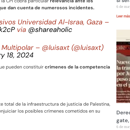
si se
 la CPI cobra particular
relevancia ante los
6 de ma
ue dan cuenta de numerosos incidentes.
Leer más
sivos Universidad Al-Israa, Gaza –
Ik2cP
via
@shareaholic
ultipolar – @luisaxt (@luisaxt)
y 18, 2024
que pueden constituir
crímenes de la competencia
otal de la infraestructura de justicia de Palestina,
enjuiciar los posibles crímenes cometidos en su
Derec
gate,
6 de ma