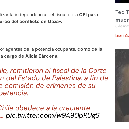
Ted T
izar la independencia del fiscal de la
CPI para
muere
rco del conflicto en Gaza».
6 de ma
Leer más
por agentes de la potencia ocupante
, como de la
a cargo de Alicia Bárcena.
e, remitieron al fiscal de la Corte
ón del Estado de Palestina, a fin de
le comisión de crímenes de su
etencia.
hile obedece a la creciente
a…
pic.twitter.com/w9A90pRUgS