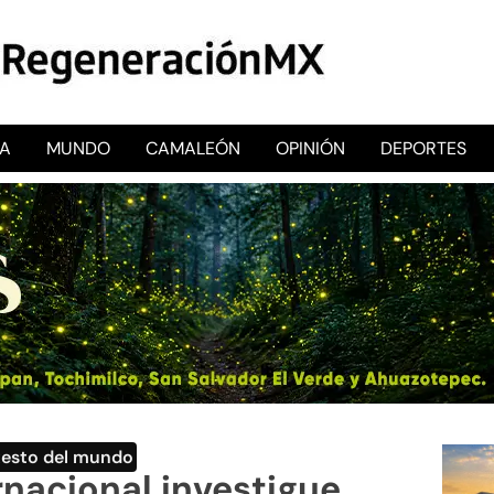
CA
MUNDO
CAMALEÓN
OPINIÓN
DEPORTES
RegeneraciónMX
Sitio de noticias libre e independiente
Resto del mundo
rnacional investigue