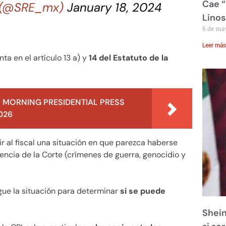
Cae “
s (@SRE_mx)
January 18, 2024
Linos
6 de ma
Leer más
a en el artículo 13 a) y
14 del Estatuto de la
 MORNING PRESIDENTIAL PRESS
026
r al fiscal una situación en que parezca haberse
ncia de la Corte (crímenes de guerra, genocidio y
igue la situación para determinar
si se puede
Shein