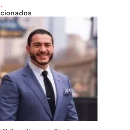
 »
acionados