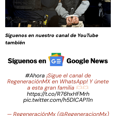
Síguenos en nuestro canal de YouTube
también
#Ahora
¡Sigue el canal de
RegeneraciónMX en WhatsApp! Y únete
a esta gran familia
https://t.co/R76hxHFMrh
pic.twitter.com/h5DlCAP11n
— RegeneraciónMx (@RegeneracionMx)