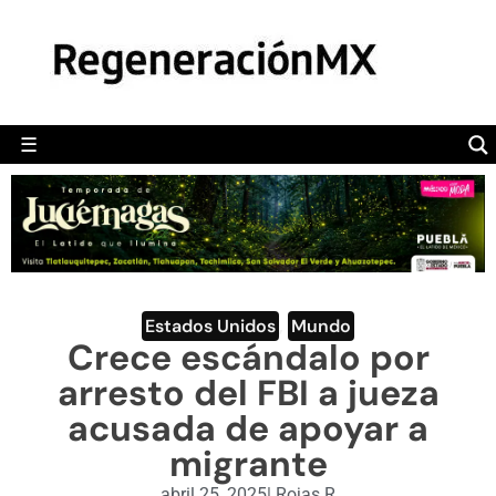
MÉXICO
POLÍTICA
MUNDO
☰
RegeneraciónMX
Sitio de noticias libre e independiente
CAMALEÓN
OPINIÓN
DEPORTES
ENGLISH SECTION
Estados Unidos
,
Mundo
Crece escándalo por
VIDEOS
arresto del FBI a jueza
acusada de apoyar a
migrante
abril 25, 2025
|
Rojas R