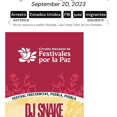
September 20, 2023
Arresto
,
Estados Unidos
,
FBI
,
juez
,
migrantes
ANTERIOR
SIGUIENTE
No se censura a nadie: Sheinbaum sobre Ley de Telecomunicaciones
Cae Totoy, líder de los Costales, junto 7 más, merca y armas en N. León