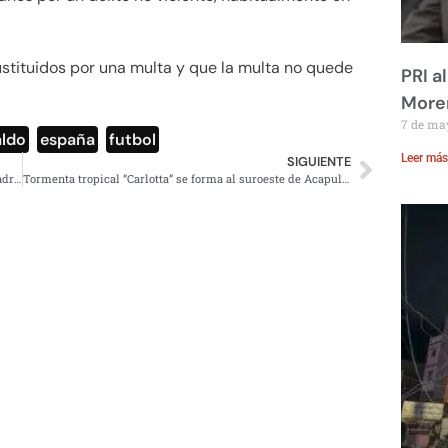
stituidos por una multa y que la multa no quede
PRI a
Moren
7 de ma
aldo
,
españa
,
futbol
Leer más
SIGUIENTE
Autoridades de EU arrebataron a bebé del pecho de su madre en centro de detención
Tormenta tropical “Carlotta” se forma al suroeste de Acapulco, provocará intensas lluvias