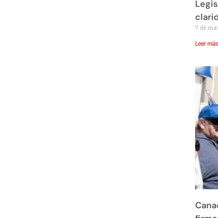
Legis
clari
7 de ma
Leer más
Canad