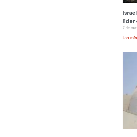
Israe
líder
7 de ma
Leer más