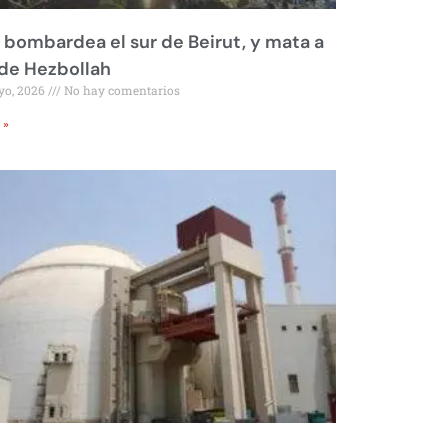
l bombardea el sur de Beirut, y mata a
 de Hezbollah
yo, 2026
No hay comentarios
 »