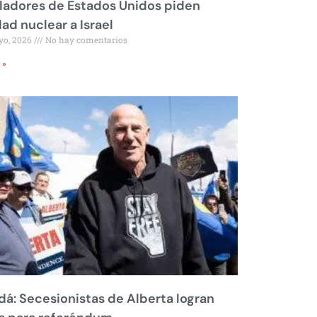
ladores de Estados Unidos piden
dad nuclear a Israel
yo, 2026
No hay comentarios
 »
á: Secesionistas de Alberta logran