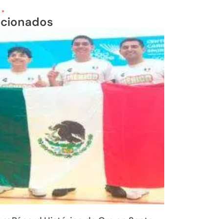
 »
acionados