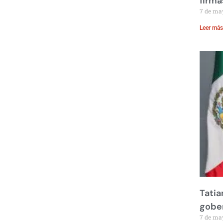
firma
7 de ma
Leer más
Tatia
gobe
7 de ma