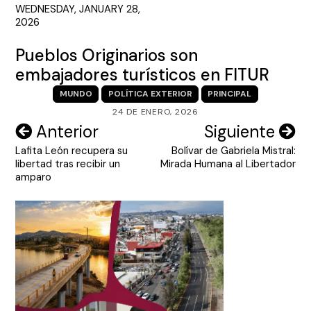
WEDNESDAY, JANUARY 28,
2026
Pueblos Originarios son
embajadores turísticos en FITUR
MUNDO
POLÍTICA EXTERIOR
PRINCIPAL
24 DE ENERO, 2026
Navegación
Anterior
Siguiente
Lafita León recupera su
Bolívar de Gabriela Mistral:
de
libertad tras recibir un
Mirada Humana al Libertador
entradas
amparo