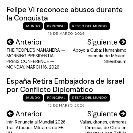
Felipe VI reconoce abusos durante
la Conquista
MUNDO
PRINCIPAL
RESTO DEL MUNDO
16 DE MARZO, 2026
Navegación
Anterior
Siguiente
THE PEOPLE’S MAÑANERA —
Apoyo a Cuba: Humanismo
de
MORNING PRESIDENTIAL
esencia de México:
entradas
PRESS CONFERENCE —
Sheinbaum
MONDAY, MARCH 16, 2026
España Retira Embajadora de Israel
por Conflicto Diplomático
MUNDO
PRINCIPAL
RESTO DEL MUNDO
12 DE MARZO, 2026
Navegación
Anterior
Siguiente
Irán Renuncia al Mundial 2026
Vallas, drones, cámaras
de
tras Ataques Militares de EE.
térmicas de Chile en