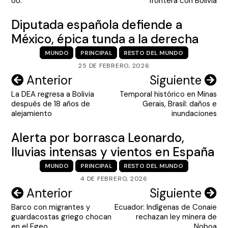
entradas
UU.
frontera con Bolivia
Diputada española defiende a
México, épica tunda a la derecha
MUNDO
PRINCIPAL
RESTO DEL MUNDO
25 DE FEBRERO, 2026
Navegación
Anterior
Siguiente
La DEA regresa a Bolivia
Temporal histórico en Minas
de
después de 18 años de
Gerais, Brasil: daños e
entradas
alejamiento
inundaciones
Alerta por borrasca Leonardo,
lluvias intensas y vientos en España
MUNDO
PRINCIPAL
RESTO DEL MUNDO
4 DE FEBRERO, 2026
Navegación
Anterior
Siguiente
Barco con migrantes y
Ecuador: Indígenas de Conaie
de
guardacostas griego chocan
rechazan ley minera de
en el Egeo
Noboa