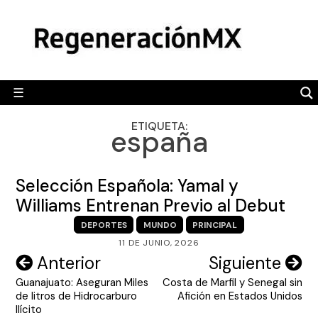
Skip
MÉXICO
to
content
POLÍTICA
MUNDO
☰
RegeneraciónMX
Sitio de noticias libre e independiente
CAMALEÓN
ETIQUETA:
españa
OPINIÓN
DEPORTES
Selección Española: Yamal y
ENGLISH SECTION
Williams Entrenan Previo al Debut
DEPORTES
MUNDO
PRINCIPAL
VIDEOS
11 DE JUNIO, 2026
Navegación
Anterior
Siguiente
Guanajuato: Aseguran Miles
Costa de Marfil y Senegal sin
de
de litros de Hidrocarburo
Afición en Estados Unidos
entradas
Ilícito