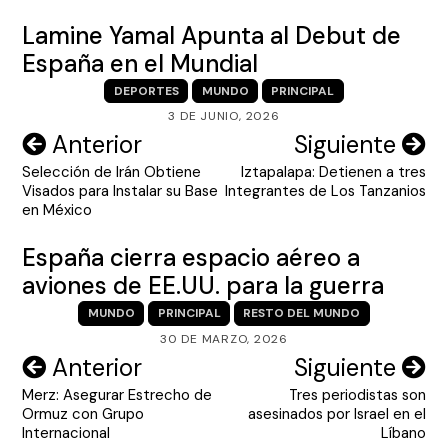
Lamine Yamal Apunta al Debut de
España en el Mundial
DEPORTES
MUNDO
PRINCIPAL
3 DE JUNIO, 2026
Navegación
Anterior
Siguiente
Selección de Irán Obtiene
Iztapalapa: Detienen a tres
de
Visados para Instalar su Base
Integrantes de Los Tanzanios
entradas
en México
España cierra espacio aéreo a
aviones de EE.UU. para la guerra
MUNDO
PRINCIPAL
RESTO DEL MUNDO
30 DE MARZO, 2026
Navegación
Anterior
Siguiente
Merz: Asegurar Estrecho de
Tres periodistas son
de
Ormuz con Grupo
asesinados por Israel en el
entradas
Internacional
Líbano