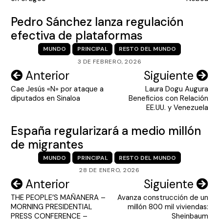
entradas
Pedro Sánchez lanza regulación
efectiva de plataformas
MUNDO
PRINCIPAL
RESTO DEL MUNDO
3 DE FEBRERO, 2026
Navegación
Anterior
Siguiente
Cae Jesús «N» por ataque a
Laura Dogu Augura
de
diputados en Sinaloa
Beneficios con Relación
entradas
EE.UU. y Venezuela
España regularizará a medio millón
de migrantes
MUNDO
PRINCIPAL
RESTO DEL MUNDO
28 DE ENERO, 2026
Navegación
Anterior
Siguiente
THE PEOPLE’S MAÑANERA –
Avanza construcción de un
de
MORNING PRESIDENTIAL
millón 800 mil viviendas:
entradas
PRESS CONFERENCE –
Sheinbaum