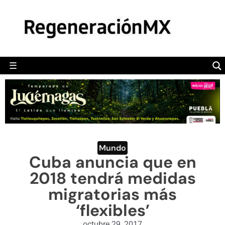
MÉXICO
POLÍTICA
MUNDO
☰
RegeneraciónMX
Sitio de noticias libre e independiente
CAMALEÓN
OPINIÓN
DEPORTES
ENGLISH SECTION
Mundo
Cuba anuncia que en
VIDEOS
2018 tendrá medidas
migratorias más
‘flexibles’
octubre 29, 2017