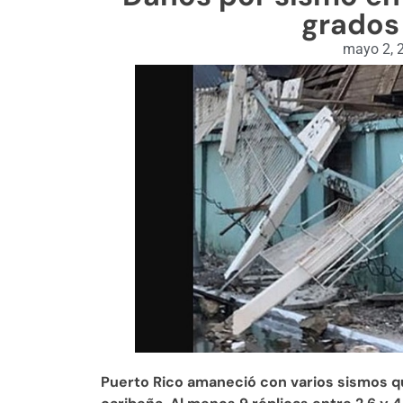
grados 
mayo 2, 
Puerto Rico amaneció con varios sismos qu