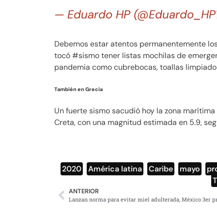
— Eduardo HP (@Eduardo_HP
Debemos estar atentos permanentemente los q
tocó #sismo tener listas mochilas de emergenc
pandemia como cubrebocas, toallas limpiadora
También en Grecia
Un fuerte sismo sacudió hoy la zona marítima a
Creta, con una magnitud estimada en 5.9, segú
2020
,
América latina
,
Caribe
,
mayo
,
pr
ANTERIOR