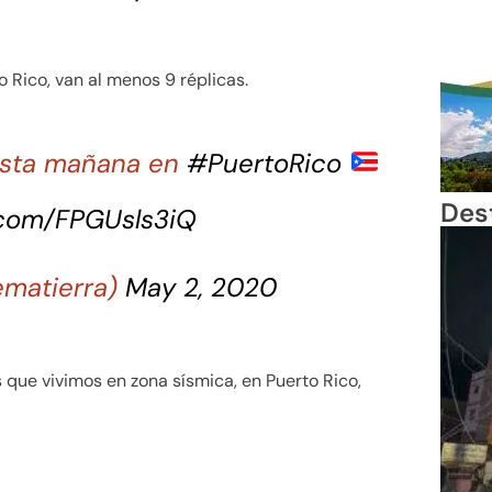
 Rico, van al menos 9 réplicas.
sta mañana en
#PuertoRico
Des
r.com/FPGUsls3iQ
ematierra)
May 2, 2020
ue vivimos en zona sísmica, en Puerto Rico,