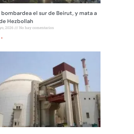
l bombardea el sur de Beirut, y mata a
 de Hezbollah
yo, 2026
No hay comentarios
 »