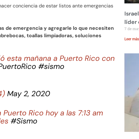
acer conciencia de estar listos ante emergencias
Israe
líder
las de emergencia y agregarle lo que necesiten
7 de ma
brebocas, toallas limpiadoras, soluciones
Leer más
ó esta mañana a Puerto Rico con
PuertoRico
#sismo
4)
May 2, 2020
 Puerto Rico hoy a las 7:13 am
les
#Sismo