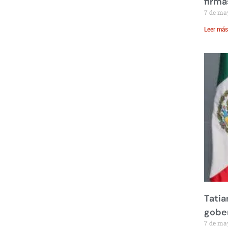
firma
7 de ma
Leer más
Tatia
gobe
7 de ma