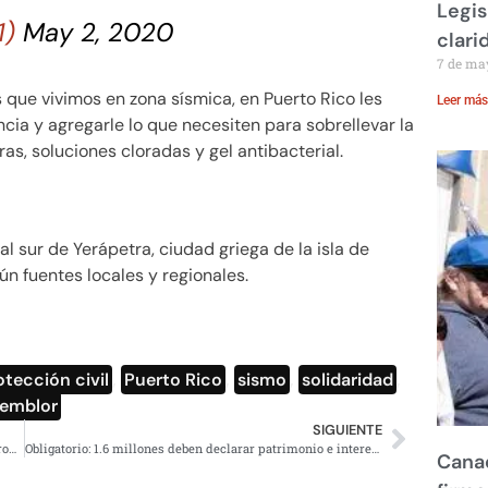
Legis
1)
May 2, 2020
clari
7 de ma
ue vivimos en zona sísmica, en Puerto Rico les
Leer más
ia y agregarle lo que necesiten para sobrellevar la
s, soluciones cloradas y gel antibacterial.
l sur de Yerápetra, ciudad griega de la isla de
n fuentes locales y regionales.
otección civil
,
Puerto Rico
,
sismo
,
solidaridad
,
Temblor
SIGUIENTE
Lanzan norma para evitar miel adulterada, México 3er productor mundial
Obligatorio: 1.6 millones deben declarar patrimonio e intereses
Canad