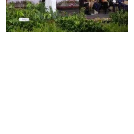
Sheinbaum: Jornada Nacional de
Reforestación en México
5 de agosto, 2026
No hay comentarios
Leer más »
THE PEOPLE’S MAÑANERA — MORNING
PRESIDENTIAL PRESS CONFERENCE —
WEDNESDAY, AUGUST 5, 2026
5 de agosto, 2026
No hay comentarios
Leer más »