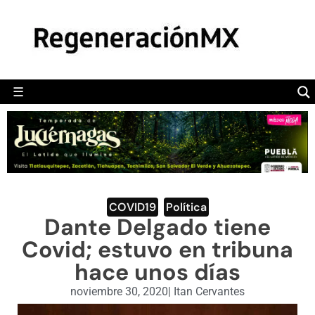
MÉXICO
POLÍTICA
MUNDO
☰
RegeneraciónMX
Sitio de noticias libre e independiente
CAMALEÓN
OPINIÓN
DEPORTES
ENGLISH SECTION
COVID19
,
Política
Dante Delgado tiene
VIDEOS
Covid; estuvo en tribuna
hace unos días
noviembre 30, 2020
|
Itan Cervantes