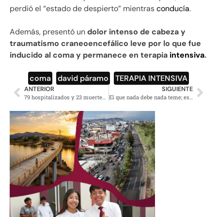
perdió el “estado de despierto” mientras
conducía
.
Además, presentó un
dolor intenso de cabeza y
traumatismo craneoencefálico leve por lo que fue
inducido al coma y permanece en terapia
intensiva
.
coma
,
david páramo
,
TERAPIA INTENSIVA
ANTERIOR
SIGUIENTE
79 hospitalizados y 23 muertes por accidente del metro: Sheinbaum
El que nada debe nada teme; estoy a disposición de las autoridades: Ebrard