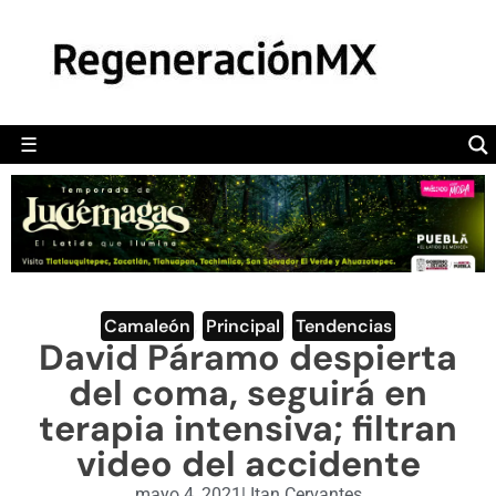
MÉXICO
POLÍTICA
MUNDO
☰
RegeneraciónMX
Sitio de noticias libre e independiente
CAMALEÓN
OPINIÓN
DEPORTES
ENGLISH SECTION
Camaleón
,
Principal
,
Tendencias
David Páramo despierta
VIDEOS
del coma, seguirá en
terapia intensiva; filtran
video del accidente
mayo 4, 2021
|
Itan Cervantes