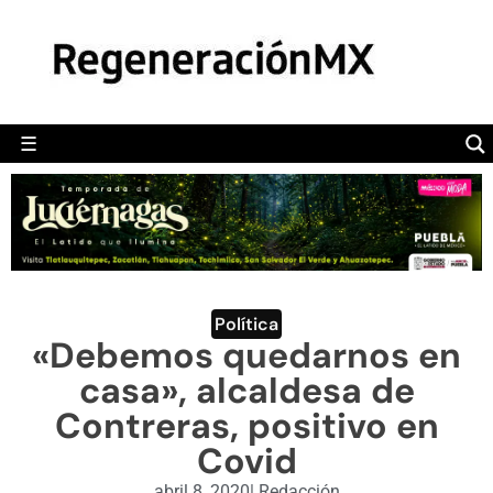
MÉXICO
POLÍTICA
MUNDO
☰
RegeneraciónMX
Sitio de noticias libre e independiente
CAMALEÓN
OPINIÓN
DEPORTES
ENGLISH SECTION
Política
«Debemos quedarnos en
VIDEOS
casa», alcaldesa de
Contreras, positivo en
Covid
abril 8, 2020
|
Redacción