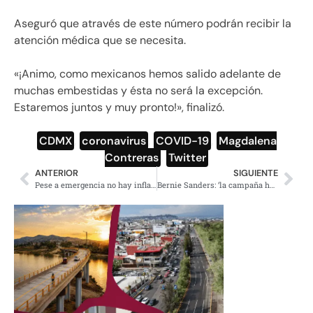
Aseguró que através de este número podrán recibir la
atención médica que se necesita.
«¡Animo, como mexicanos hemos salido adelante de
muchas embestidas y ésta no será la excepción.
Estaremos juntos y muy pronto!», finalizó.
CDMX
,
coronavirus
,
COVID-19
,
Magdalena
Contreras
,
Twitter
ANTERIOR
SIGUIENTE
Pese a emergencia no hay inflación, es por bajo precio de gasolina: AMLO
Bernie Sanders: ‘la campaña ha terminado, la lucha continúa’