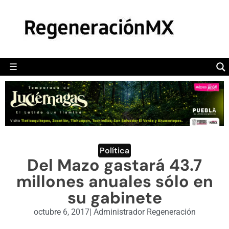
MÉXICO
POLÍTICA
MUNDO
☰
RegeneraciónMX
Sitio de noticias libre e independiente
CAMALEÓN
OPINIÓN
DEPORTES
ENGLISH SECTION
Política
Del Mazo gastará 43.7
VIDEOS
millones anuales sólo en
su gabinete
octubre 6, 2017
|
Administrador Regeneración