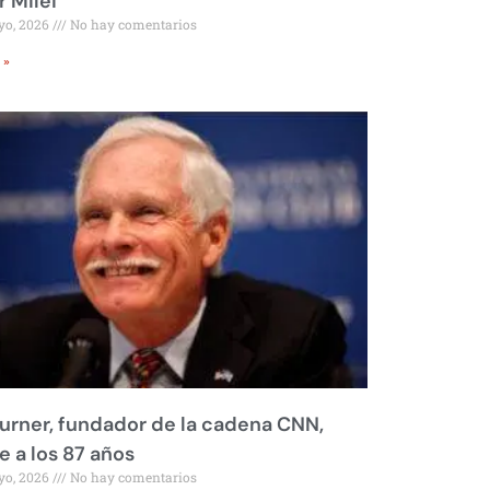
r Milei
yo, 2026
No hay comentarios
 »
urner, fundador de la cadena CNN,
 a los 87 años
yo, 2026
No hay comentarios