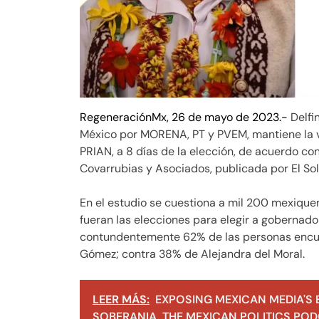
RegeneraciónMx, 26 de mayo de 2023.-
Delfi
México por MORENA, PT y PVEM, mantiene la v
PRIAN, a 8 días de la elección, de acuerdo c
Covarrubias y Asociados, publicada por El Sol
En el estudio se cuestiona a mil 200 mexiquen
fueran las elecciones para elegir a gobernado
contundentemente 62% de las personas encue
Gómez; contra 38% de Alejandra del Moral.
LEER MÁS:
EXPOSING MEXICAN MEDIA'S 
SOBERANIA, THE MEXICAN POLITICS PODC