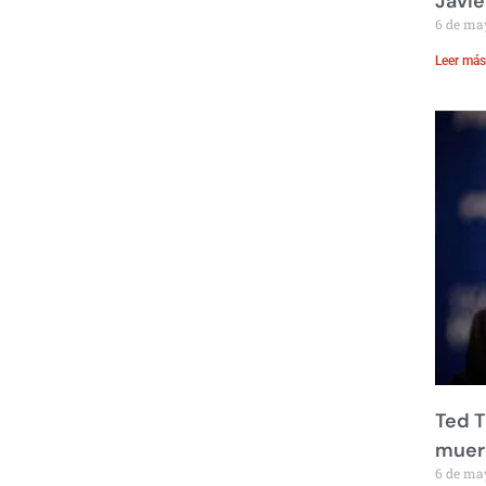
Javie
6 de ma
Leer más
Ted T
muere
6 de ma