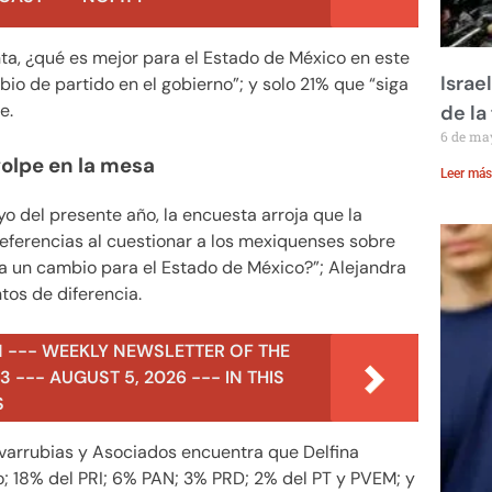
ta, ¿qué es mejor para el Estado de México en este
Israe
 de partido en el gobierno”; y solo 21% que “siga
e.
de la 
6 de ma
golpe en la mesa
Leer más
yo del presente año, la encuesta arroja que la
eferencias al cuestionar a los mexiquenses sobre
ta un cambio para el Estado de México?”; Alejandra
ntos de diferencia.
N --- WEEKLY NEWSLETTER OF THE
 --- AUGUST 5, 2026 --- IN THIS
S
varrubias y Asociados encuentra que Delfina
o; 18% del PRI; 6% PAN; 3% PRD; 2% del PT y PVEM; y