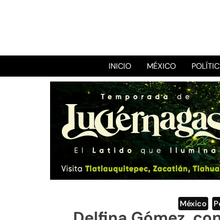
INICIO
MÉXICO
POLÍTI
México
,
P
Delfina Gómez, co