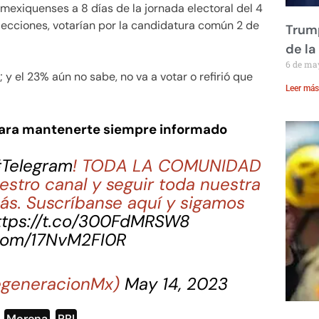
mexiquenses a 8 días de la jornada electoral del 4
elecciones, votarían por la candidatura común 2 de
Trump
de la
6 de ma
; y el 23% aún no sabe, no va a votar o refirió que
Leer más
para mantenerte siempre informado
Telegram
! TODA LA COMUNIDAD
estro canal y seguir toda nuestra
ás. Suscríbanse aquí y sigamos
ttps://t.co/300FdMRSW8
.com/17NvM2FI0R
egeneracionMx)
May 14, 2023
,
Morena
,
PRI