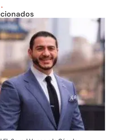
 »
acionados