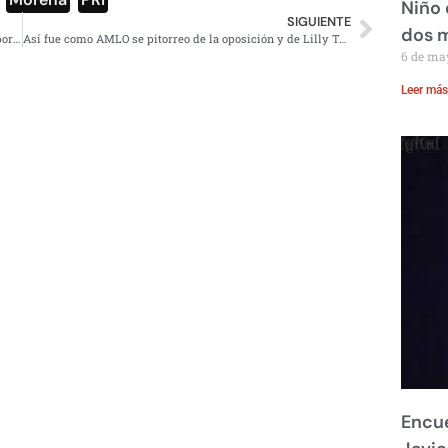
Niño 
SIGUIENTE
dos 
Héctor Parra: Condenado a 10 años y 6 meses de prisión por corrupción de menores
Así fue como AMLO se pitorreo de la oposición y de Lilly Téllez
6 de ma
Leer más
Encue