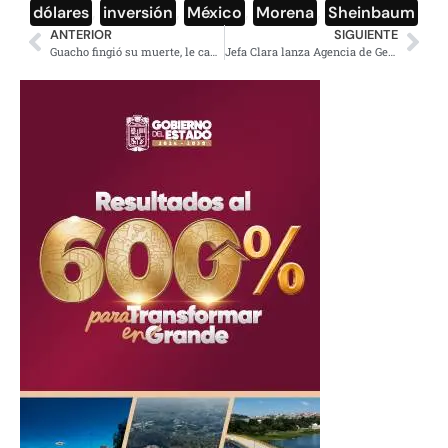
dólares
,
inversión
,
México
,
Morena
,
Sheinbaum
ANTERIOR
SIGUIENTE
Guacho fingió su muerte, le cayeron en Riverside, es yerno de el Mencho
Jefa Clara lanza Agencia de Gestión Integral de Residuos de CDMX