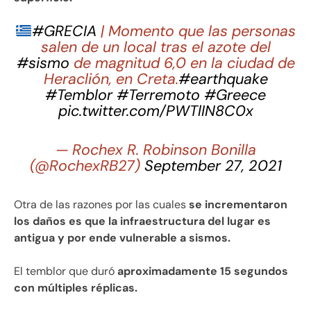
#GRECIA
| Momento que las personas
salen de un local tras el azote del
#sismo
de magnitud 6,0 en la ciudad de
Heraclión, en Creta.
#earthquake
#Temblor
#Terremoto
#Greece
pic.twitter.com/PWTlIN8C0x
— Rochex R. Robinson Bonilla
(@RochexRB27)
September 27, 2021
Otra de las razones por las cuales
se incrementaron
los daños es que la infraestructura del lugar es
antigua y por ende vulnerable a sismos.
El temblor que duró
aproximadamente 15 segundos
con múltiples réplicas.