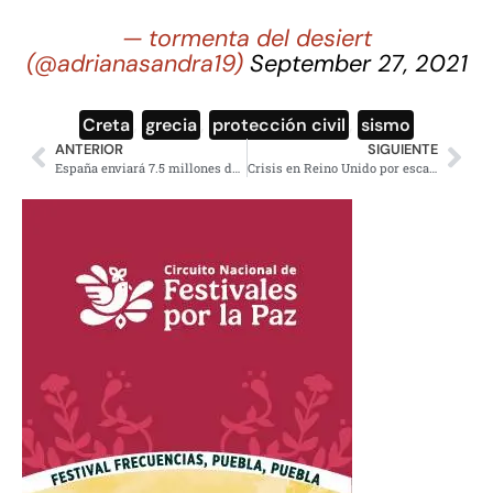
— tormenta del desiert
(@adrianasandra19)
September 27, 2021
Creta
,
grecia
,
protección civil
,
sismo
ANTERIOR
SIGUIENTE
España enviará 7.5 millones de vacunas antiCovid a Latinoamérica
Crisis en Reino Unido por escasez de gasolina; faltan camioneros