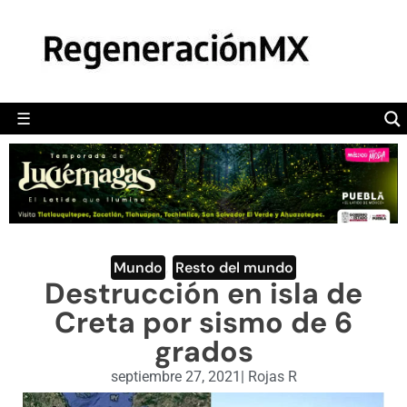
MÉXICO
POLÍTICA
MUNDO
☰
RegeneraciónMX
Sitio de noticias libre e independiente
CAMALEÓN
OPINIÓN
DEPORTES
ENGLISH SECTION
Mundo
,
Resto del mundo
Destrucción en isla de
VIDEOS
Creta por sismo de 6
grados
septiembre 27, 2021
|
Rojas R