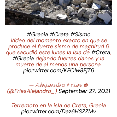
#Grecia
#Creta
#Sismo
Vídeo del momento exacto en que se
produce el fuerte sismo de magnitud 6
que sacudió este lunes la isla de
#Creta
,
#Grecia
dejando fuertes daños y la
muerte de al menos una persona.
pic.twitter.com/KFOIw8FjZ6
— 𝔸𝕝𝕖𝕛𝕒𝕟𝕕𝕣𝕠 𝔽𝕣𝕚𝕒𝕤 ♚
(@FriasAlejandro_)
September 27, 2021
Terremoto en la isla de Creta, Grecia
pic.twitter.com/Daz6HSZZMv