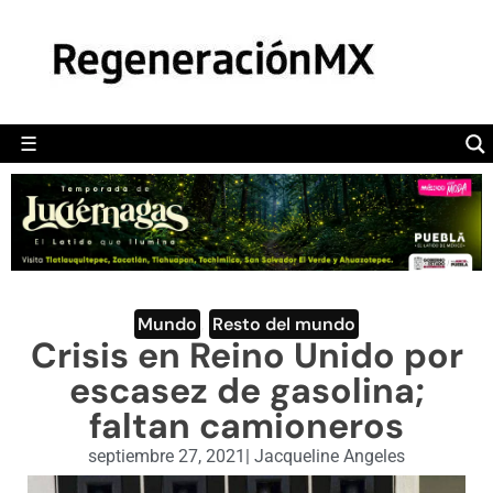
MÉXICO
POLÍTICA
MUNDO
☰
RegeneraciónMX
Sitio de noticias libre e independiente
CAMALEÓN
OPINIÓN
DEPORTES
ENGLISH SECTION
Mundo
,
Resto del mundo
Crisis en Reino Unido por
VIDEOS
escasez de gasolina;
faltan camioneros
septiembre 27, 2021
|
Jacqueline Angeles