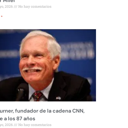
r Milei
yo, 2026
No hay comentarios
 »
urner, fundador de la cadena CNN,
 a los 87 años
yo, 2026
No hay comentarios