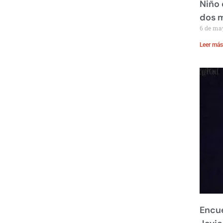
Niño 
dos 
6 de ma
Leer más
Encue