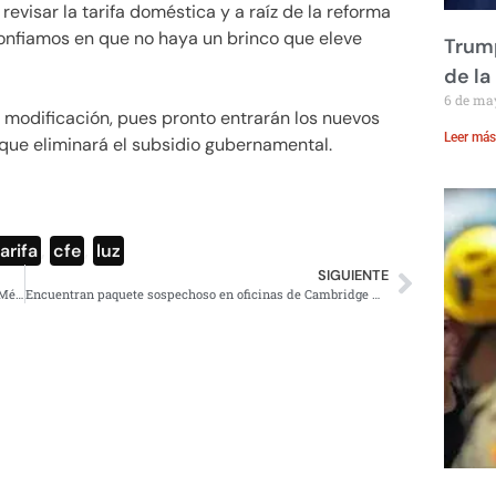
revisar la tarifa doméstica y a raíz de la reforma
confiamos en que no haya un brinco que eleve
Trump
de la
6 de ma
en modificación, pues pronto entrarán los nuevos
Leer más
o que eliminará el subsidio gubernamental.
arifa
,
cfe
,
luz
SIGUIENTE
Prevén tarde-noche con lluvias eléctricas en el Valle de México
Encuentran paquete sospechoso en oficinas de Cambridge Analytica