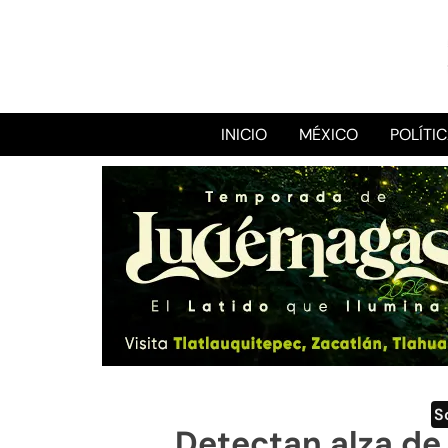
INICIO
MÉXICO
POLÍTI
S
Detectan alza de