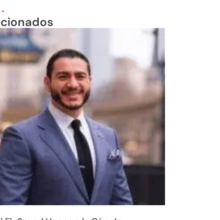
 »
acionados