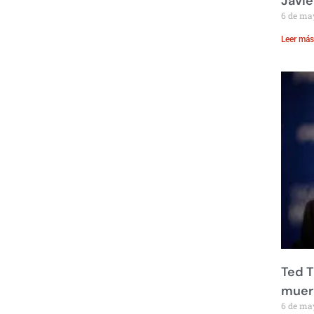
Javie
6 de ma
Leer más
Ted T
muere
6 de ma