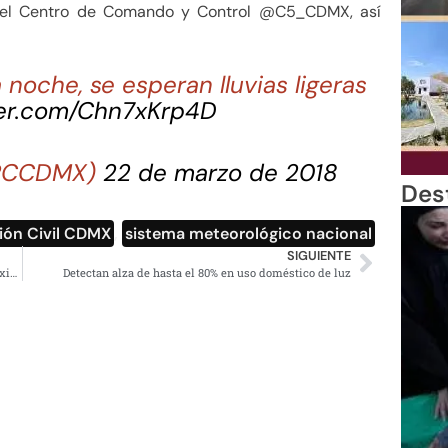
 del Centro de Comando y Control @C5_CDMX, así
a noche, se esperan lluvias ligeras
ter.com/Chn7xKrp4D
SPCCDMX)
22 de marzo de 2018
Des
ión Civil CDMX
,
sistema meteorológico nacional
SIGUIENTE
En la CDMX buscan empoderar y dar autonomía a las mexicanas
Detectan alza de hasta el 80% en uso doméstico de luz