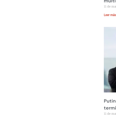
multi
11 de m
Leer más
Putin
term
11 de m