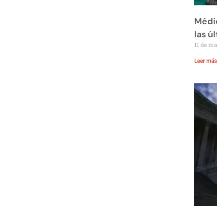
Médic
las ú
11 de m
Leer más