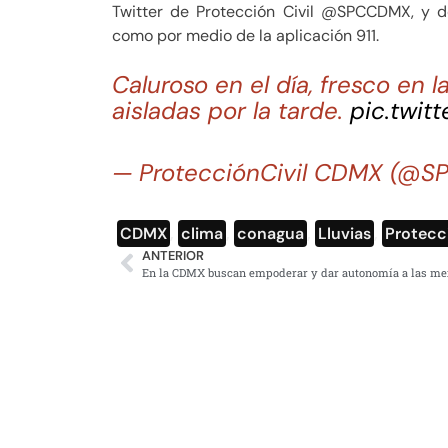
Twitter de Protección Civil @SPCCDMX, y
como por medio de la aplicación 911.
Caluroso en el día, fresco en l
aisladas por la tarde.
pic.twit
— ProtecciónCivil CDMX (@
CDMX
,
clima
,
conagua
,
Lluvias
,
Protecc
ANTERIOR