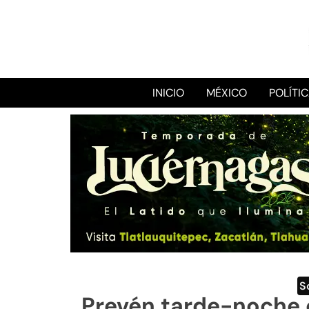
INICIO
MÉXICO
POLÍTI
S
Prevén tarde-noche c