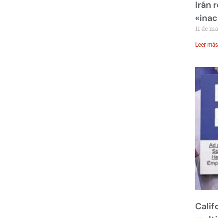
Irán 
«inac
11 de m
Leer más
Calif