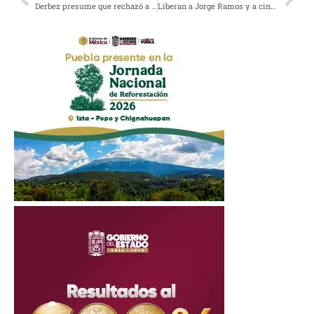
Derbez presume que rechazó a Alfonso Cuarón; ‘ya siéntese Ludovico’, le responden
Liberan a Jorge Ramos y a cinco periodistas de Venezuela: Daniel Coronell