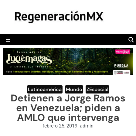
MÉXICO
POLÍTICA
MUNDO
☰
RegeneraciónMX
Sitio de noticias libre e independiente
CAMALEÓN
OPINIÓN
DEPORTES
ENGLISH SECTION
Latinoamérica
,
Mundo
,
ZEspecial
Detienen a Jorge Ramos
VIDEOS
en Venezuela; piden a
AMLO que intervenga
febrero 25, 2019
|
admin