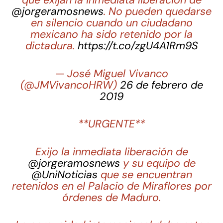
que exijan la inmediata liberación de
@jorgeramosnews
. No pueden quedarse
en silencio cuando un ciudadano
mexicano ha sido retenido por la
dictadura.
https://t.co/zgU4A1Rm9S
— José Miguel Vivanco
(@JMVivancoHRW)
26 de febrero de
2019
**URGENTE**
Exijo la inmediata liberación de
@jorgeramosnews
y su equipo de
@UniNoticias
que se encuentran
retenidos en el Palacio de Miraflores por
órdenes de Maduro.