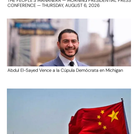
THE PEOPLE’S MAÑANERA — MORNING PRESIDENTIAL PRESS
CONFERENCE — THURSDAY, AUGUST 6, 2026
Abdul El-Sayed Vence a la Cúpula Demócrata en Michigan