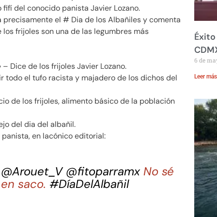
 fifí del conocido panista Javier Lozano.
aca precisamente el # Dia de los Albañiles y comenta
e los frijoles son una de las legumbres más
Éxito
CDM
6 de ma
– Dice de los frijoles Javier Lozano.
 todo el tufo racista y majadero de los dichos del
Leer más
o de los frijoles, alimento básico de la población
jo del dia del albañil.
panista, en lacónico editorial:
@Arouet_V
@fitoparramx
No sé
o en saco.
#DíaDelAlbañil