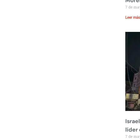
Moren
7 de ma
Leer más
Israe
líder
7 de ma