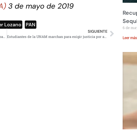
oA)
3 de mayo de 2019
Recup
Sequ
er Lozano
,
PAN
6 de ma
SIGUIENTE
Dia de la Libertad de Prensa: alerta ONU reducción de ‘espacio cívico’
Estudiantes de la UNAM marchan para exigir justicia por asesinato de Aideé y Lesvy
Leer más