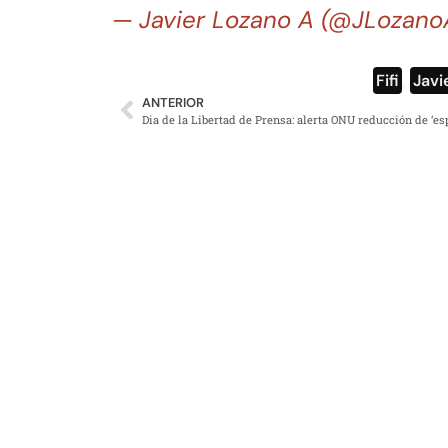
— Javier Lozano A (@JLozan
Fifi
,
Javi
ANTERIOR