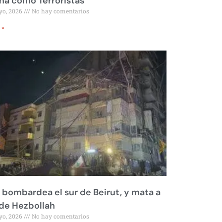
a como Terroristas
yo, 2026
No hay comentarios
 »
l bombardea el sur de Beirut, y mata a
 de Hezbollah
yo, 2026
No hay comentarios