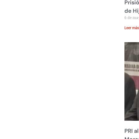
Prisi
de Hi
6 de ma
Leer más
PRI a