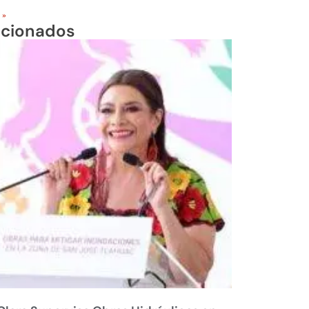
 »
acionados