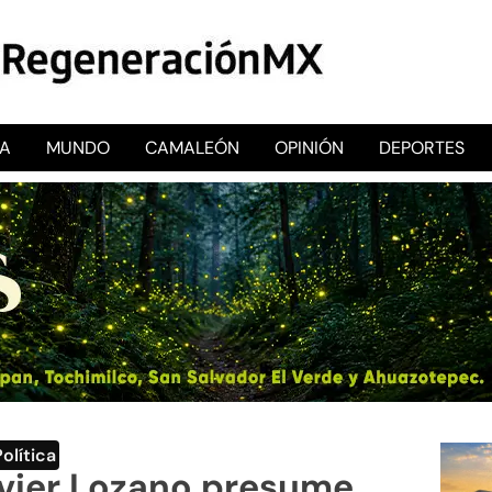
CA
MUNDO
CAMALEÓN
OPINIÓN
DEPORTES
RegeneraciónMX
Sitio de noticias libre e independiente
Política
Javier Lozano presume