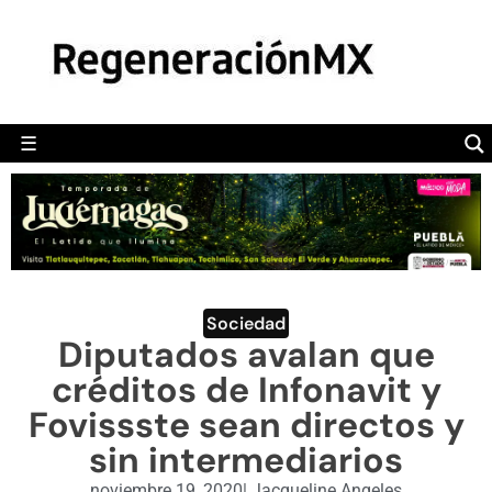
MÉXICO
POLÍTICA
MUNDO
☰
RegeneraciónMX
Sitio de noticias libre e independiente
CAMALEÓN
OPINIÓN
DEPORTES
ENGLISH SECTION
Sociedad
Diputados avalan que
VIDEOS
créditos de Infonavit y
Fovissste sean directos y
sin intermediarios
noviembre 19, 2020
|
Jacqueline Angeles