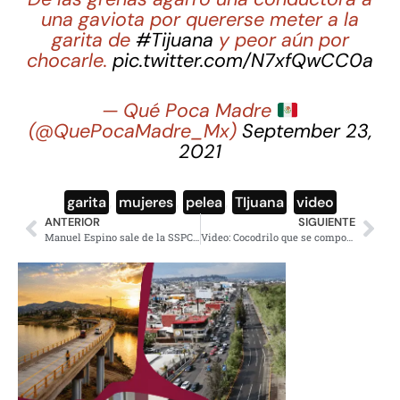
una gaviota por quererse meter a la
garita de
#Tijuana
y peor aún por
chocarle.
pic.twitter.com/N7xfQwCC0a
— Qué Poca Madre
(@QuePocaMadre_Mx)
September 23,
2021
garita
,
mujeres
,
pelea
,
TIjuana
,
video
ANTERIOR
SIGUIENTE
Manuel Espino sale de la SSPC; buscará ser candidato al gobierno de Durango
Video: Cocodrilo que se comporta como ‘perrito’ se viraliza en redes