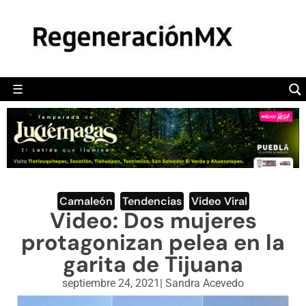
MÉXICO
POLÍTICA
MUNDO
☰
RegeneraciónMX
Sitio de noticias libre e independiente
CAMALEÓN
OPINIÓN
DEPORTES
ENGLISH SECTION
Camaleón
,
Tendencias
,
Video Viral
Video: Dos mujeres
VIDEOS
protagonizan pelea en la
garita de Tijuana
septiembre 24, 2021
|
Sandra Acevedo